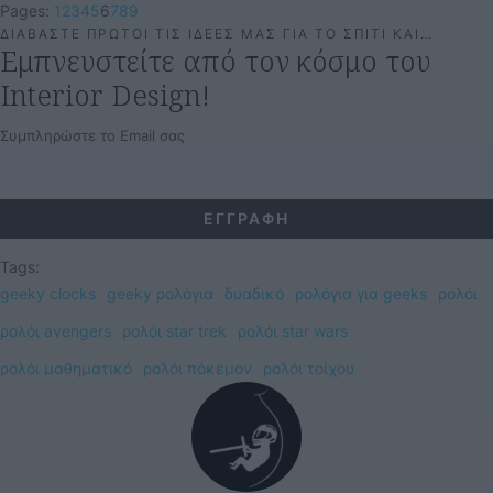
Pages:
1
2
3
4
5
6
7
8
9
ΔΙΑΒΑΣΤΕ ΠΡΩΤΟΙ ΤΙΣ ΙΔΕΕΣ ΜΑΣ ΓΙΑ ΤΟ ΣΠΙΤΙ ΚΑΙ…
Εμπνευστείτε από τον κόσμο του
Interior Design!
Συμπληρώστε το Email σας
Tags:
geeky clocks
geeky ρολόγια
δυαδικό
ρολόγια για geeks
ρολόι
ρολόι avengers
ρολόι star trek
ρολόι star wars
ρολόι μαθηματικό
ρολόι πόκεμον
ρολόι τοίχου