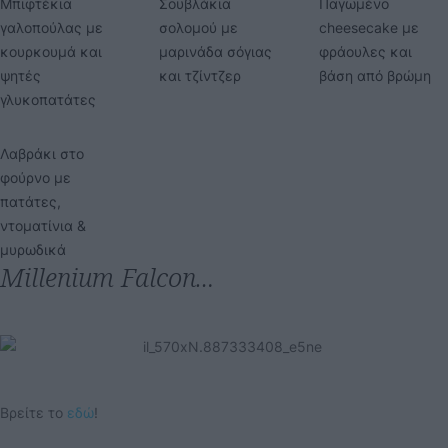
Μπιφτέκια
Σουβλάκια
Παγωμένο
γαλοπούλας με
σολομού με
cheesecake με
κουρκουμά και
μαρινάδα σόγιας
φράουλες και
ψητές
και τζίντζερ
βάση από βρώμη
γλυκοπατάτες
Λαβράκι στο
φούρνο με
πατάτες,
ντοματίνια &
μυρωδικά
Millenium Falcon…
Βρείτε το
εδώ
!