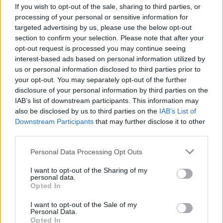
If you wish to opt-out of the sale, sharing to third parties, or
processing of your personal or sensitive information for
targeted advertising by us, please use the below opt-out
section to confirm your selection. Please note that after your
opt-out request is processed you may continue seeing
interest-based ads based on personal information utilized by
us or personal information disclosed to third parties prior to
your opt-out. You may separately opt-out of the further
disclosure of your personal information by third parties on the
IAB’s list of downstream participants. This information may
Σελίδες
also be disclosed by us to third parties on the
IAB’s List of
Downstream Participants
that may further disclose it to other
About Us
third parties.
ΤΑΥΤΟΤΗΤΑ
ΕΠΙΚΟΙΝΩΝΙΑ
Personal Data Processing Opt Outs
ΟΡΟΙ ΧΡΗΣΗΣ
COOKIES POLICY
ΠΡΟΣΤΑΣΙΑ ΠΡΟΣΩΠΙΚΩΝ ΔΕΔΟΜΕΝΩΝ
I want to opt-out of the Sharing of my
personal data.
Opted In
Κατηγορίες
I want to opt-out of the Sale of my
DESIGN & INSPIRATION
Personal Data.
SMART HOME & DEVICES
Opted In