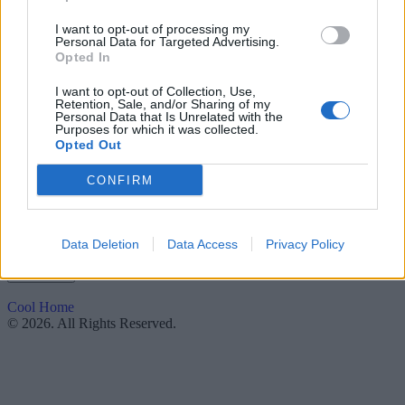
INDOOR DECO
OUTDOOR SPACES
I want to opt-out of processing my
ΑΝΑΚΑΙΝΙΣΗ
Personal Data for Targeted Advertising.
DIY & GUIDES
Opted In
I want to opt-out of Collection, Use,
Social
Retention, Sale, and/or Sharing of my
Personal Data that Is Unrelated with the
Instagram
Purposes for which it was collected.
Facebook
Opted Out
CONFIRM
Κάντε την εγγραφή σας
Και μάθετε τα πάντα για τον κόσμο του σπιτιού!
Data Deletion
Data Access
Privacy Policy
Συμπληρώστε το Email σας
Cool Home
© 2026. All Rights Reserved.