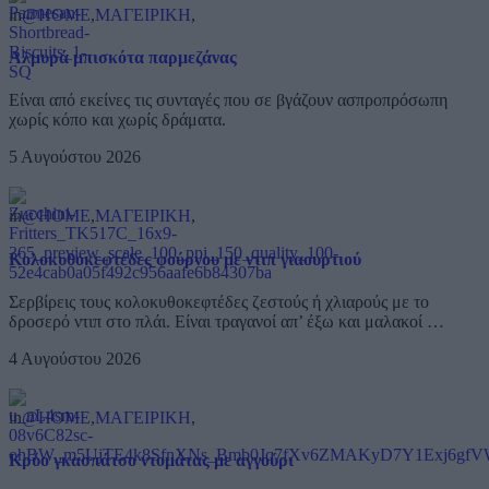
in
@HOME
,
ΜΑΓΕΙΡΙΚΗ
,
Αλμυρά μπισκότα παρμεζάνας
Είναι από εκείνες τις συνταγές που σε βγάζουν ασπροπρόσωπη
χωρίς κόπο και χωρίς δράματα.
5 Αυγούστου 2026
in
@HOME
,
ΜΑΓΕΙΡΙΚΗ
,
Κολοκυθοκεφτέδες φούρνου με ντιπ γιαουρτιού
Σερβίρεις τους κολοκυθοκεφτέδες ζεστούς ή χλιαρούς με το
δροσερό ντιπ στο πλάι. Είναι τραγανοί απ’ έξω και μαλακοί …
4 Αυγούστου 2026
in
@HOME
,
ΜΑΓΕΙΡΙΚΗ
,
Κρύο γκασπάτσο ντομάτας με αγγούρι