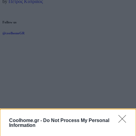
by
Πέτρος Κυπραίος
Follow us
@coolhomeGR
Coolhome.gr -
Do Not Process My Personal
Information