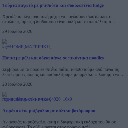
Τούρτα παγωτό με μπισκότα και σοκολατένια fudge
Χρειάζεται λίγη υπομονή μέχρι να παγώσουν σωστά όλες οι
στρώσεις, όμως η διαδικασία είναι απλή και το αποτέλεσμα …
29 Ιουλίου 2026
in
@HOME
,
ΜΑΓΕΙΡΙΚΗ
,
Πάπια με μέλι και σόγια πάνω σε πικάντικα noodles
Σερβίρουμε τα noodles σε ένα πιάτο, τοποθετούμε από πάνω τις
λεπτές φέτες πάπιας και πασπαλίζουμε με φρέσκο ψιλοκομμένο …
28 Ιουλίου 2026
in
@HOME
,
ΜΑΓΕΙΡΙΚΗ
,
Αφράτο κέικ ρυζόγαλου με σάλτσα βατόμουρου
Αν αγαπάς το ρυζόγαλο, αυτή η διαφορετική εκδοχή του θα σε
ενθουσιάσει. Το ρύζι ψήνεται στον φούρνο μαζί …