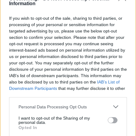
Information
αλλά σίγουρα θα έχετε ένα
χαμόγελο; …
If you wish to opt-out of the sale, sharing to third parties, or
processing of your personal or sensitive information for
targeted advertising by us, please use the below opt-out
section to confirm your selection. Please note that after your
IN
ΧΩΡΙΣ ΚΑΤΗΓΟΡΙΑ
opt-out request is processed you may continue seeing
Γιορτινό cheesecake
interest-based ads based on personal information utilized by
κρέμας και
us or personal information disclosed to third parties prior to
σοκολάτας
your opt-out. You may separately opt-out of the further
disclosure of your personal information by third parties on the
Το απαλό, κρεμώδες λικέρ
IAB’s list of downstream participants. This information may
δίνει σε αυτό το γιορτινό
also be disclosed by us to third parties on the
IAB’s List of
30 ΣΕΠΤΕΜΒΡΙΟΥ 2023
cheesecake την απόλυτη
Downstream Participants
that may further disclose it to other
πινελιά ευχάριστης
third parties.
απόλαυσης. Περιχύνουμε με
Personal Data Processing Opt Outs
τριμμένη …
I want to opt-out of the Sharing of my
personal data.
Opted In