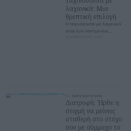
Ταχινόσουπα με
λαχανικά: Μια
θρεπτική επιλογή
Η ταχινόσουπα με λαχανικά
είναι ένα νόστιμο και
16 ΦΕΒΡΟΥΑΡΙΟΥ 2024
θρεπτικό πιάτο, ιδανικό για
όσους αναζητούν μια υγιεινή
επιλογή. Αυτή …
IN
ΧΩΡΙΣ ΚΑΤΗΓΟΡΙΑ
Διατροφή: Ήρθε η
στιγμή να μείνεις
σταθερή στο στόχο
σου με σύμμαχο το