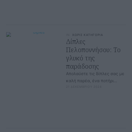
IN
ΧΩΡΙΣ ΚΑΤΗΓΟΡΙΑ
Δίπλες
Πελοποννήσου: Το
γλυκό της
παράδοσης
Απολαύστε τις δίπλες σας με
καλή παρέα, ένα ποτήρι
21 ΔΕΚΕΜΒΡΙΟΥ 2024
γλυκό κρασί ή τσίπουρο, και
ζωντανέψτε τις γιορτές με …