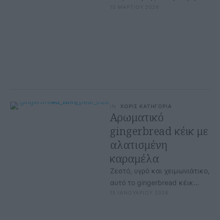
10 ΜΑΡΤΙΟΥ 2026
ολοκληρωμένες λύσεις που
συνδυάζουν καινοτομία και
πρακτικότητα,
διευκολύνοντας την
καθημερινότητα …
IN
ΧΩΡΙΣ ΚΑΤΗΓΟΡΙΑ
Αρωματικό
gingerbread κέικ με
αλατισμένη
καραμέλα
Ζεστό, υγρό και χειμωνιάτικο,
αυτό το gingerbread κέικ
15 ΙΑΝΟΥΑΡΙΟΥ 2026
είναι από εκείνα που
γεμίζουν το σπίτι μυρωδιές
και σε …