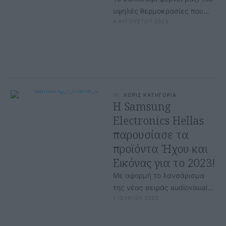
υψηλές θερμοκρασίες που
4 ΑΥΓΟΥΣΤΟΥ 2023
ειδικά σε συνθήκες καύσωνα
δοκιμάζουν τις αντοχές μας.
Τα κλιματιστικά …
IN
ΧΩΡΙΣ ΚΑΤΗΓΟΡΙΑ
Η Samsung
Electronics Hellas
παρουσίασε τα
προϊόντα Ήχου και
Εικόνας για το 2023!
Με αφορμή το λανσάρισμα
της νέας σειράς audiovisual
1 ΙΟΥΝΙΟΥ 2023
για το 2023, η Samsung
Electronics Hellas παρουσίασε
σήμερα τις …