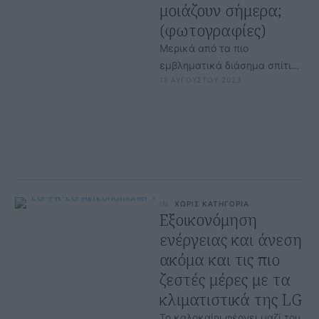
μοιάζουν σήμερα;
(φωτογραφίες)
Μερικά από τα πιο
εμβληματικά διάσημα σπίτια
13 ΑΥΓΟΥΣΤΟΥ 2023
στον κόσμο είναι γνώριμες
προσόψεις από ταινίες.
Μερικές φορές είναι απλώς …
IN
ΧΩΡΙΣ ΚΑΤΗΓΟΡΙΑ
Εξοικονόμηση
ενέργειας και άνεση
ακόμα και τις πιο
ζεστές μέρες με τα
κλιματιστικά της LG
Το καλοκαίρι φέρνει μαζί του