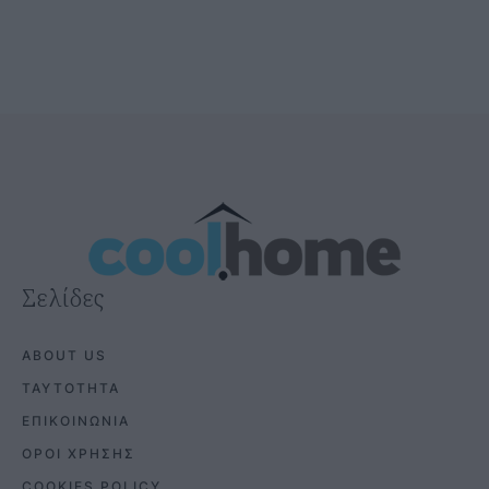
@COOLH
OMEGR