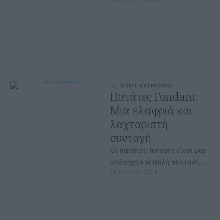
30 ΙΟΥΛΙΟΥ 2024
νόστιμα σάντουιτς αλλά και
για υπέροχες «βουτιές» …
IN
ΧΩΡΙΣ ΚΑΤΗΓΟΡΙΑ
Πατάτες Fondant:
Μια ελαφριά και
λαχταριστή
συνταγή
Οι πατάτες fondant είναι μια
υπέροχη και απλή συνταγή
29 ΙΟΥΛΙΟΥ 2024
που συνδυάζει τη γλυκιά
γεύση των πατατών με μια …