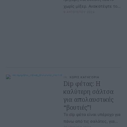
χωρίς μίξερ. Ανακατέψτε το
9 ΑΥΓΟΥΣΤΟΥ 2024
με τα ζυμαρικά και από πάνω
με τραγανό προσούτο για …
IN
ΧΩΡΙΣ ΚΑΤΗΓΟΡΙΑ
Dip φέτας: Η
καλύτερη σάλτσα
για απολαυστικές
“βουτιές”!
To dip φέτα είναι υπέροχο για
πάνω από τις σαλάτες, για