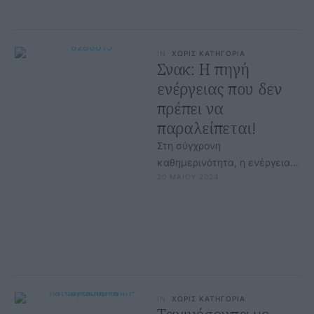
IN
ΧΩΡΙΣ ΚΑΤΗΓΟΡΙΑ
Σνακ: Η πηγή
ενέργειας που δεν
πρέπει να
παραλείπεται!
Στη σύγχρονη
καθημερινότητα, η ενέργεια
20 ΜΑΪΟΥ 2024
που χρειαζόμαστε για να
ανταπεξέλθουμε στις
απαιτήσεις της ημέρας είναι
ουσιώδης. Τα σνακ …
IN
ΧΩΡΙΣ ΚΑΤΗΓΟΡΙΑ