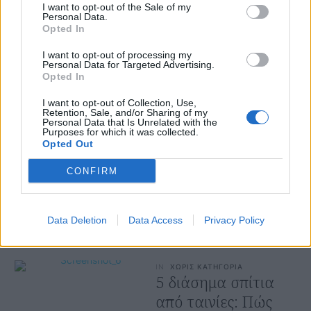
I want to opt-out of the Sale of my
Personal Data.
IN
ΧΩΡΙΣ ΚΑΤΗΓΟΡΙΑ
Opted In
Η HARMAN
KARDON λανσάρει
I want to opt-out of processing my
Personal Data for Targeted Advertising.
στην Ελλάδα 3 νέα
Opted In
Bluetooth ηχεία που
I want to opt-out of Collection, Use,
απογειώνουν την
Retention, Sale, and/or Sharing of my
Personal Data that Is Unrelated with the
ακουστική εμπειρία
Purposes for which it was collected.
Opted Out
Σύμβολα καινοτομίας,
πρωτοπορίας και design, τα
CONFIRM
29 ΣΕΠΤΕΜΒΡΙΟΥ 2023
τρία νέα προϊόντα της
Harman/Kardon αποτελούν
Data Deletion
Data Access
φυσική εξέλιξη για ένα Brand
Privacy Policy
που …
IN
ΧΩΡΙΣ ΚΑΤΗΓΟΡΙΑ
5 διάσημα σπίτια
από ταινίες: Πώς