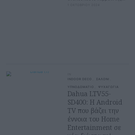
1 ΟΚΤΩΒΡΙΟΥ 2024
καθημερινότητάς μας. Είτε το
χρησιμοποιείς για να
χαλαρώσεις είτε για …
IN
INDOOR DECO
,
ΣΑΛΟΝΙ
,
ΥΠΝΟΔΩΜΑΤΙΟ
,
ΨΥΧΑΓΩΓΙΑ
Dahua LTV55-
SD400: Η Android
TV που βάζει την
έννοια του Home
Entertainment σε