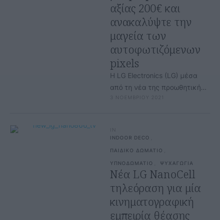
αξίας 200€ και
ανακαλύψτε την
μαγεία των
αυτοφωτιζόμενων
pixels
Η LG Electronics (LG) μέσα
από τη νέα της προωθητική
3 ΝΟΕΜΒΡΙΟΥ 2021
ενέργεια, δίνει στους
καταναλωτές τη δυνατότητα
να ανακαλύψουν …
IN
INDOOR DECO
,
ΠΑΙΔΙΚΟ ΔΩΜΑΤΙΟ
,
ΥΠΝΟΔΩΜΑΤΙΟ
,
ΨΥΧΑΓΩΓΙΑ
Νέα LG NanoCell
τηλεόραση για μία
κινηματογραφική
εμπειρία θέασης