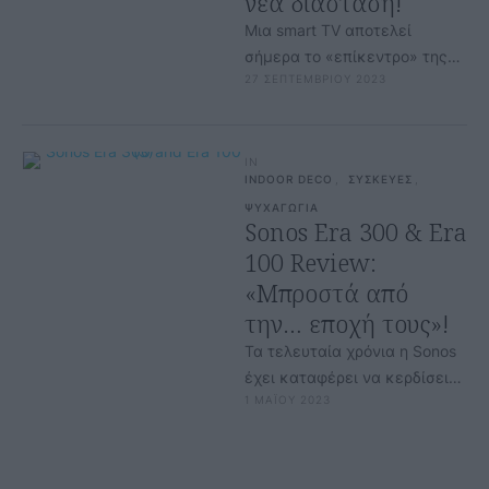
νέα διάσταση!
Μια smart TV αποτελεί
σήμερα το «επίκεντρο» της
27 ΣΕΠΤΕΜΒΡΙΟΥ 2023
ψυχαγωγίας σε κάθε
σύγχρονο σπίτι, καθώς μπορεί
να προσφέρει μοναδικές …
IN
INDOOR DECO
,
ΣΥΣΚΕΥΕΣ
,
ΨΥΧΑΓΩΓΙΑ
Sonos Era 300 & Era
100 Review:
«Μπροστά από
την… εποχή τους»!
Τα τελευταία χρόνια η Sonos
έχει καταφέρει να κερδίσει
1 ΜΑΪΟΥ 2023
επάξια μια θέση στις καρδιές
των φανατικών φίλων του …