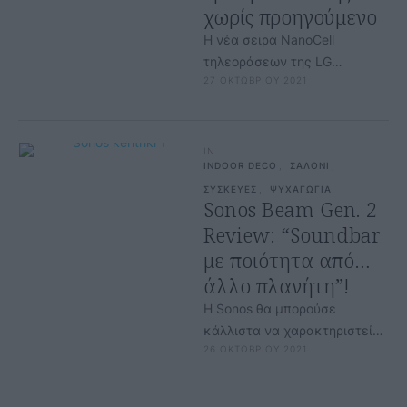
χωρίς προηγούμενο
Η νέα σειρά NanoCell
τηλεοράσεων της LG
27 ΟΚΤΩΒΡΙΟΥ 2021
Electronics (LG) διευρύνεται
με ένα ακόμα μοντέλο, την
LG NANO866 86 …
IN
INDOOR DECO
,
ΣΑΛΟΝΙ
,
ΣΥΣΚΕΥΕΣ
,
ΨΥΧΑΓΩΓΙΑ
Sonos Beam Gen. 2
Review: “Soundbar
με ποιότητα από…
άλλο πλανήτη”!
H Sonos θα μπορούσε
κάλλιστα να χαρακτηριστεί
26 ΟΚΤΩΒΡΙΟΥ 2021
ως η «Apple» των high-
performance και stylish audio-
based products.