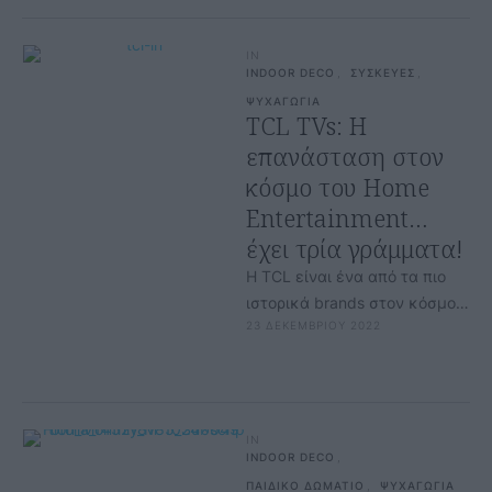
IN
INDOOR DECO
,
ΣΥΣΚΕΥΕΣ
,
ΨΥΧΑΓΩΓΙΑ
TCL TVs: H
επανάσταση στον
κόσμο του Home
Entertainment…
έχει τρία γράμματα!
Η TCL είναι ένα από τα πιο
ιστορικά brands στον κόσμο
23 ΔΕΚΕΜΒΡΙΟΥ 2022
της υψηλής τεχνολογίας.
Συνδυάζοντας καινοτομία και
πρωτοποριακές …
IN
INDOOR DECO
,
ΠΑΙΔΙΚΟ ΔΩΜΑΤΙΟ
,
ΨΥΧΑΓΩΓΙΑ