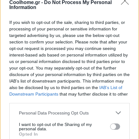
21 ΜΑΡΤΙΟΥ 2022
μοναδική ευκαιρία να ζήσουν
Coolhome.gr -
Do Not Process My Personal
Information
την κινηματογραφική
εμπειρία LG OLED …
If you wish to opt-out of the sale, sharing to third parties, or
processing of your personal or sensitive information for
IN
targeted advertising by us, please use the below opt-out
INDOOR DECO
,
ΣΥΣΚΕΥΕΣ
,
section to confirm your selection. Please note that after your
ΨΥΧΑΓΩΓΙΑ
opt-out request is processed you may continue seeing
LG Z1 8K Smart
interest-based ads based on personal information utilized by
OLED: Το
us or personal information disclosed to third parties prior to
your opt-out. You may separately opt-out of the further
αποκορύφωμα της
disclosure of your personal information by third parties on the
τηλεοπτικής
IAB’s list of downstream participants. This information may
εμπειρίας!
also be disclosed by us to third parties on the
IAB’s List of
Downstream Participants
that may further disclose it to other
Η LG Electronics (LG) με
third parties.
σκοπό να πετύχει την
11 ΦΕΒΡΟΥΑΡΙΟΥ 2022
απόλυτη εμπειρία θέασης
Personal Data Processing Opt Outs
διαθέτει τη signature
I want to opt-out of the Sharing of my
τηλεόραση OLEDZ19LA, με …
personal data.
Opted In