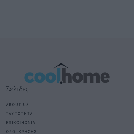
@COOLH
OMEGR