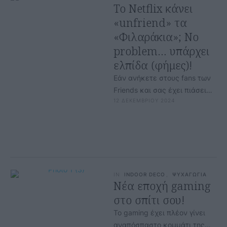
Το Netflix κάνει
«unfriend» τα
«Φιλαράκια»; Νο
problem… υπάρχει
ελπίδα (φήμες)!
Εάν ανήκετε στους fans των
Friends και σας έχει πιάσει…
12 ΔΕΚΕΜΒΡΙΟΥ 2024
άγχος για το τηλεοπτικό
μέλλον τους από τη …
IN
INDOOR DECO
,
ΨΥΧΑΓΩΓΙΑ
Νέα εποχή gaming
στο σπίτι σου!
Το gaming έχει πλέον γίνει
αναπόσπαστο κομμάτι της