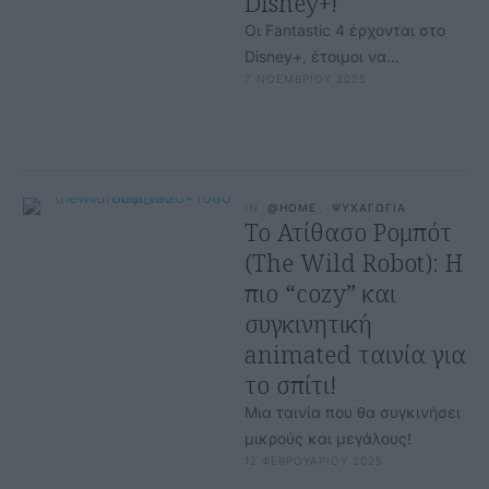
Disney+!
Οι Fantastic 4 έρχονται στο
Disney+, έτοιμοι να
7 ΝΟΕΜΒΡΙΟΥ 2025
προσφέρουν μοναδικές
εμπειρίες!
IN
@HOME
,
ΨΥΧΑΓΩΓΙΑ
Το Ατίθασο Ρομπότ
(The Wild Robot): H
πιο “cozy” και
συγκινητική
animated ταινία για
το σπίτι!
Μια ταινία που θα συγκινήσει
μικρούς και μεγάλους!
12 ΦΕΒΡΟΥΑΡΙΟΥ 2025