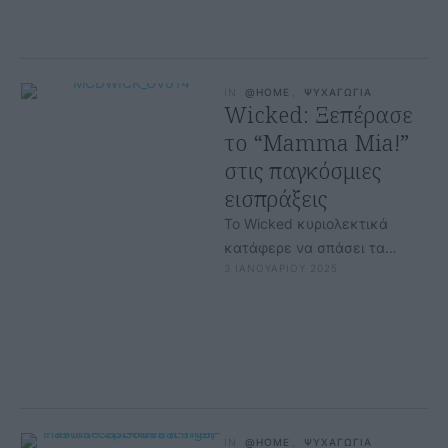
IN
@HOME
,
ΨΥΧΑΓΩΓΙΑ
Wicked: Ξεπέρασε
το “Mamma Mia!”
στις παγκόσμιες
εισπράξεις
Το Wicked κυριολεκτικά
κατάφερε να σπάσει τα
3 ΙΑΝΟΥΑΡΙΟΥ 2025
ταμεία και πρόκειται για μια
ιδανική ταινία για να την
απολαύσετε …
IN
@HOME
,
ΨΥΧΑΓΩΓΙΑ