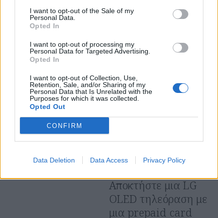
IN
I want to opt-out of the Sale of my
INDOOR DECO
,
Personal Data.
ΠΑΙΔΙΚΟ ΔΩΜΑΤΙΟ
,
Opted In
ΥΠΝΟΔΩΜΑΤΙΟ
,
ΨΥΧΑΓΩΓΙΑ
I want to opt-out of processing my
Διακόσμηση: Το ‘CG
Personal Data for Targeted Advertising.
686 Eleftheria’ είναι
Opted In
το χρώμα της
I want to opt-out of Collection, Use,
Retention, Sale, and/or Sharing of my
χρόνιας!
Personal Data that Is Unrelated with the
Purposes for which it was collected.
Η KRAFT Paints, καινοτόμα
Opted Out
εταιρεία στην αγορά των
4 ΝΟΕΜΒΡΙΟΥ 2021
αρχιτεκτονικών χρωμάτων
CONFIRM
και βερνικιών, πάντα
πρωτοπόρα και μέσα στις
παγκόσμιες …
Data Deletion
Data Access
Privacy Policy
IN
INDOOR DECO
,
ΨΥΧΑΓΩΓΙΑ
Αποκτήστε μια LG
OLED τηλεόραση με
μια prepaid card