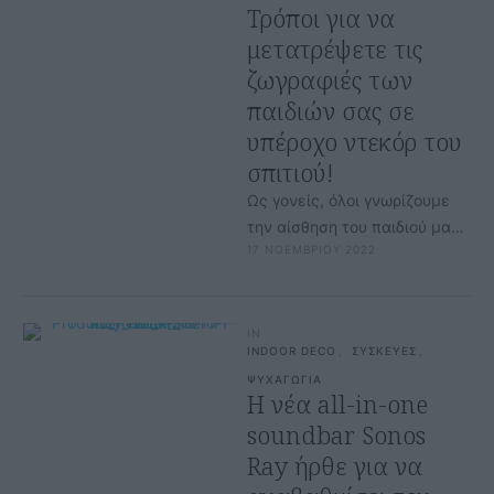
Τρόποι για να
μετατρέψετε τις
ζωγραφιές των
παιδιών σας σε
υπέροχο ντεκόρ του
σπιτιού!
Ως γονείς, όλοι γνωρίζουμε
την αίσθηση του παιδιού μας
17 ΝΟΕΜΒΡΙΟΥ 2022
να βγαίνει από το σχολείο και
να μας δίνει …
IN
INDOOR DECO
,
ΣΥΣΚΕΥΕΣ
,
ΨΥΧΑΓΩΓΙΑ
Η νέα all-in-one
soundbar Sonos
Ray ήρθε για να