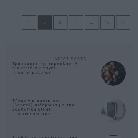
Απευθυνόμενη πάντοτε …
1
2
3
4
…
16
17
LATEST POSTS
Τρουφάκια της τεμπέλας: Η
πιο απλή συνταγή!
BY 
ΜΑΡΘΑ ΚΑΤΣΑΡΟΥ
Τέλος για πάντα στο
(βαρετό) σιδέρωμα με την
ρομποτική Effie!
BY 
ΠΕΤΡΟΣ ΚΥΠΡΑΙΟΣ
Σχεδιάστε το σπίτι σας από