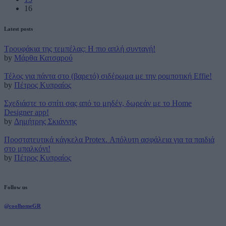
16
Latest posts
Τρουφάκια της τεμπέλας: Η πιο απλή συνταγή!
by
Μάρθα Κατσαρού
Τέλος για πάντα στο (βαρετό) σιδέρωμα με την ρομποτική Effie!
by
Πέτρος Κυπραίος
Σχεδιάστε το σπίτι σας από το μηδέν, δωρεάν με το Home
Designer app!
by
Δημήτρης Σκιάννης
Προστατευτικά κάγκελα Protex. Απόλυτη ασφάλεια για τα παιδιά
στο μπαλκόνι!
by
Πέτρος Κυπραίος
Follow us
@coolhomeGR