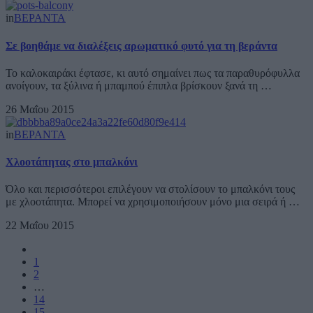
in
ΒΕΡΑΝΤΑ
Σε βοηθάμε να διαλέξεις αρωματικό φυτό για τη βεράντα
Το καλοκαιράκι έφτασε, κι αυτό σημαίνει πως τα παραθυρόφυλλα
ανοίγουν, τα ξύλινα ή μπαμπού έπιπλα βρίσκουν ξανά τη …
26 Μαΐου 2015
in
ΒΕΡΑΝΤΑ
Χλοοτάπητας στο μπαλκόνι
Όλο και περισσότεροι επιλέγουν να στολίσουν το μπαλκόνι τους
με χλοοτάπητα. Μπορεί να χρησιμοποιήσουν μόνο μια σειρά ή …
22 Μαΐου 2015
1
2
…
14
15