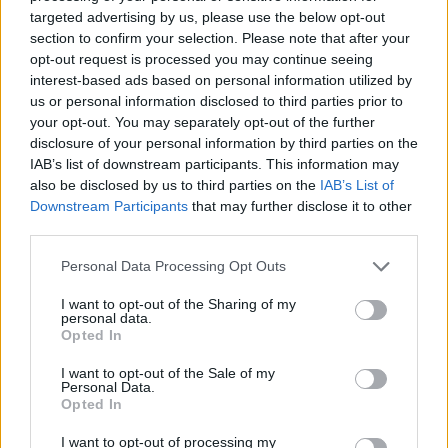
targeted advertising by us, please use the below opt-out
section to confirm your selection. Please note that after your
opt-out request is processed you may continue seeing
interest-based ads based on personal information utilized by
us or personal information disclosed to third parties prior to
your opt-out. You may separately opt-out of the further
disclosure of your personal information by third parties on the
IAB’s list of downstream participants. This information may
also be disclosed by us to third parties on the
IAB’s List of
Downstream Participants
that may further disclose it to other
Home
·
OUTDOOR SPACES
third parties.
Κατηγορία:
OUTDOOR SPACES
Personal Data Processing Opt Outs
I want to opt-out of the Sharing of my
in
ΚΗΠΟΣ
,
Συσκευές
,
personal data.
Opted In
Θερινό σινεμά στο σπίτι σου
I want to opt-out of the Sale of my
Personal Data.
Από το πρώτο drive in cinema που άνοιξε το 1932 στο New Jersey
Opted In
των ΗΠΑ ως τις μέρες …
16 Ιουλίου 2015
I want to opt-out of processing my