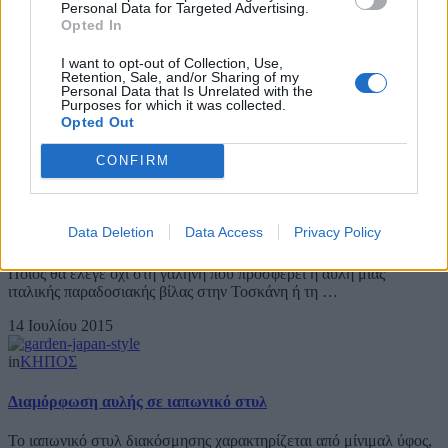
Personal Data for Targeted Advertising.
Opted In
in
ΚΗΠΟΣ
I want to opt-out of Collection, Use,
Φτιάξε μια αιώρα για τον κήπο σου
Retention, Sale, and/or Sharing of my
Personal Data that Is Unrelated with the
Purposes for which it was collected.
Αυτό που λείπει από την αυλή σου ή στο μπαλκόνι σου αν είναι
Opted Out
αρκετά μεγάλο, είναι μια αιώρα …
15 Ιουλίου 2015
CONFIRM
in
ΚΗΠΟΣ
Data Deletion
Data Access
Privacy Policy
#DIY: Δώστε ύφος ιταλικής βίλας στην αυλή σας
Ποιος θα έλεγε όχι στη γαλήνη που προσφέρει η αυλή μιας
ιταλικής παραδοσιακής βίλας στην Τοσκάνη ή τη …
14 Ιουλίου 2015
in
ΚΗΠΟΣ
Διαμόρφωση αυλής σε ιαπωνικό στυλ
Το ιαπωνικό στυλ διακόσμησης χαρακτηρίζεται από μίνιμαλ ύφος,