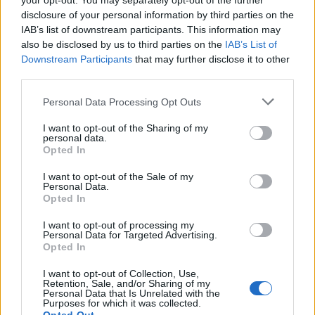
your opt-out. You may separately opt-out of the further
disclosure of your personal information by third parties on the
IAB’s list of downstream participants. This information may
also be disclosed by us to third parties on the
IAB’s List of
Downstream Participants
that may further disclose it to other
third parties.
Personal Data Processing Opt Outs
I want to opt-out of the Sharing of my
personal data.
Home
·
3d εκτυπωτης
Opted In
Ετικέτα:
3d εκτυπωτης
I want to opt-out of the Sale of my
Personal Data.
Opted In
in
SMART HOME & DEVICES
I want to opt-out of processing my
Personal Data for Targeted Advertising.
Εκτυπώστε τα παιχνίδια των παιδιών σας με το Mattel
Opted In
ThingMaker 3D printer!
I want to opt-out of Collection, Use,
Retention, Sale, and/or Sharing of my
Αν δεν έχετε ακούσει ποτέ για τους τρισδιάστατους εκτυπωτές ή
Personal Data that Is Unrelated with the
αλλιώς "3D printers", ήρθε η ώρα να τους …
Purposes for which it was collected.