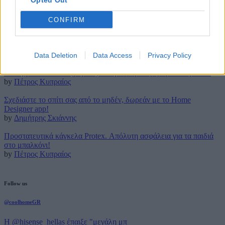
Opted Out
17 Φεβρουαρίου 2016
CONFIRM
Latest posts
Τρουφάκια της τεμπέλας: Η πιο απλή συνταγή!
by
Μάρθα Κατσαρού
Data Deletion
Data Access
Privacy Policy
Τέλος για πάντα στο (βαρετό) σιδέρωμα με την ρομποτική Effie!
by
Πέτρος Κυπραίος
Σχεδιάστε το σπίτι σας από το μηδέν, δωρεάν με το Home
Designer app!
by
Δημήτρης Σκιάννης
Προστατευτικά κάγκελα Protex. Απόλυτη ασφάλεια για τα παιδιά
στο μπαλκόνι!
by
Πέτρος Κυπραίος
Follow us
@coolhomeGR
Η @hisense_hellas έπαιξε "μεγάλη μπ