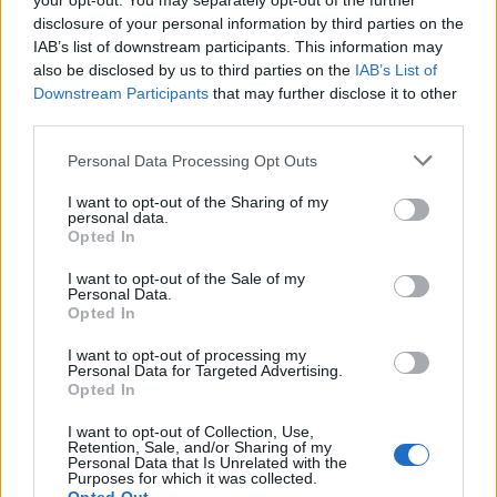
your opt-out. You may separately opt-out of the further
disclosure of your personal information by third parties on the
IAB’s list of downstream participants. This information may
also be disclosed by us to third parties on the
IAB’s List of
Downstream Participants
that may further disclose it to other
third parties.
Personal Data Processing Opt Outs
I want to opt-out of the Sharing of my
personal data.
Home
·
4K UHD
Opted In
Ετικέτα:
4K UHD
I want to opt-out of the Sale of my
Personal Data.
Opted In
in
SMART HOME & DEVICES
I want to opt-out of processing my
Personal Data for Targeted Advertising.
Πρώτη εμφάνιση για τους βραβευμένους 4K UHD προβολείς
Opted In
της LG στην CES 2018!
I want to opt-out of Collection, Use,
Retention, Sale, and/or Sharing of my
Η LG Electronics (LG) γίνεται ακόμα πιο ανταγωνιστική στους
Personal Data that Is Unrelated with the
οικιακούς προβολείς 4K UHD με τη σειρά HU80K και …
Purposes for which it was collected.