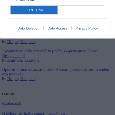
Opted Out
9 Ιανουαρίου 2018
CONFIRM
Latest posts
Τρουφάκια της τεμπέλας: Η πιο απλή συνταγή!
by
Μάρθα Κατσαρού
Data Deletion
Data Access
Privacy Policy
Τέλος για πάντα στο (βαρετό) σιδέρωμα με την ρομποτική Effie!
by
Πέτρος Κυπραίος
Σχεδιάστε το σπίτι σας από το μηδέν, δωρεάν με το Home
Designer app!
by
Δημήτρης Σκιάννης
Προστατευτικά κάγκελα Protex. Απόλυτη ασφάλεια για τα παιδιά
στο μπαλκόνι!
by
Πέτρος Κυπραίος
Follow us
@coolhomeGR
Η @hisense_hellas έπαιξε "μεγάλη μπ