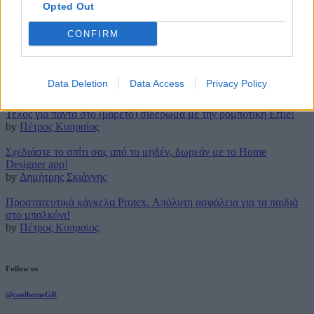
Opted Out
2 Ιουνίου 2023
CONFIRM
Latest posts
Τρουφάκια της τεμπέλας: Η πιο απλή συνταγή!
Data Deletion
Data Access
Privacy Policy
by
Μάρθα Κατσαρού
Τέλος για πάντα στο (βαρετό) σιδέρωμα με την ρομποτική Effie!
by
Πέτρος Κυπραίος
Σχεδιάστε το σπίτι σας από το μηδέν, δωρεάν με το Home
Designer app!
by
Δημήτρης Σκιάννης
Προστατευτικά κάγκελα Protex. Απόλυτη ασφάλεια για τα παιδιά
στο μπαλκόνι!
by
Πέτρος Κυπραίος
Follow us
@coolhomeGR