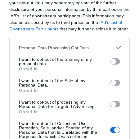
your opt-out. You may separately opt-out of the further
disclosure of your personal information by third parties on the
IAB’s list of downstream participants. This information may
also be disclosed by us to third parties on the
IAB’s List of
Downstream Participants
that may further disclose it to other
third parties.
Personal Data Processing Opt Outs
I want to opt-out of the Sharing of my
personal data.
Home
·
4μελή
Opted In
Ετικέτα:
4μελή
I want to opt-out of the Sale of my
Personal Data.
Opted In
in
NEWS
I want to opt-out of processing my
Personal Data for Targeted Advertising.
Ποιο είναι το ιδανικό μέγεθος σπιτιού για μια τετραμελή
Opted In
οικογένεια;
I want to opt-out of Collection, Use,
Ο καθορισμός του ιδανικού μεγέθους σπιτιού για μια οικογένεια
Retention, Sale, and/or Sharing of my
τεσσάρων ατόμων μπορεί να είναι ένα υποκειμενικό ζήτημα, που
Personal Data that Is Unrelated with the
Purposes for which it was collected.
…