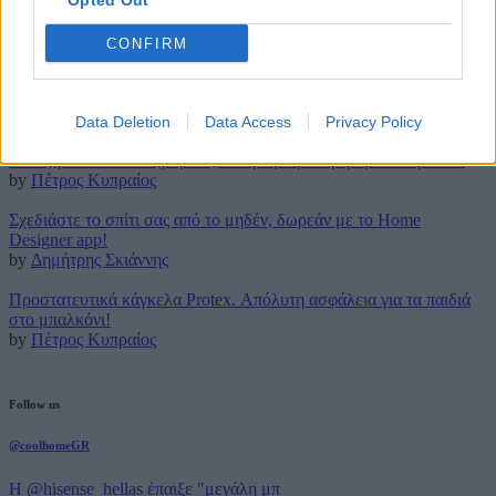
Opted Out
1 Οκτωβρίου 2025
CONFIRM
Latest posts
Τρουφάκια της τεμπέλας: Η πιο απλή συνταγή!
by
Μάρθα Κατσαρού
Data Deletion
Data Access
Privacy Policy
Τέλος για πάντα στο (βαρετό) σιδέρωμα με την ρομποτική Effie!
by
Πέτρος Κυπραίος
Σχεδιάστε το σπίτι σας από το μηδέν, δωρεάν με το Home
Designer app!
by
Δημήτρης Σκιάννης
Προστατευτικά κάγκελα Protex. Απόλυτη ασφάλεια για τα παιδιά
στο μπαλκόνι!
by
Πέτρος Κυπραίος
Follow us
@coolhomeGR
Η @hisense_hellas έπαιξε "μεγάλη μπ