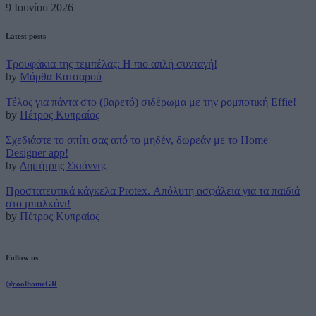
9 Ιουνίου 2026
Latest posts
Τρουφάκια της τεμπέλας: Η πιο απλή συνταγή!
by
Μάρθα Κατσαρού
Τέλος για πάντα στο (βαρετό) σιδέρωμα με την ρομποτική Effie!
by
Πέτρος Κυπραίος
Σχεδιάστε το σπίτι σας από το μηδέν, δωρεάν με το Home
Designer app!
by
Δημήτρης Σκιάννης
Προστατευτικά κάγκελα Protex. Απόλυτη ασφάλεια για τα παιδιά
στο μπαλκόνι!
by
Πέτρος Κυπραίος
Follow us
@coolhomeGR