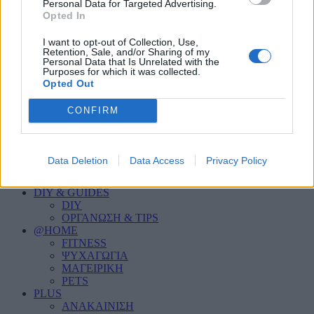
PERSONAL CARE
Personal Data for Targeted Advertising.
Opted In
HOME SECURITY
ΦΩΤΙΣΜΟΣ
INDOOR
I want to opt-out of Collection, Use,
Retention, Sale, and/or Sharing of my
ΣΑΛΟΝΙ
Personal Data that Is Unrelated with the
ΚΟΥΖΙΝΑ
Purposes for which it was collected.
ΜΠΑΝΙΟ
Opted Out
ΥΠΝΟΔΩΜΑΤΙΟ
ΠΑΙΔΙΚΟ ΔΩΜΑΤΙΟ
CONFIRM
HOME OFFICE
OUTDOOR
ΚΗΠΟΣ
ΒΕΡΑΝΤΑ
Data Deletion
Data Access
Privacy Policy
ΠΙΣΙΝΑ
ΓΚΑΡΑΖ
DIY & GUIDES
DIY
ΟΡΓΑΝΩΣΗ & TIPS
@HOME
FITNESS
ΨΥΧΑΓΩΓΙΑ
ΜΑΓΕΙΡΙΚΗ
PETS
PLUS
ΑΝΑΚΑΙΝΙΣΗ