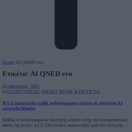
Home
·
AI QNED evo
Ετικέτα:
AI QNED evo
in
AUDIO/VISUAL
,
SMART HOME & DEVICES
,
Η LG μετατρέπει κάθε ποδοσφαιρικό αγώνα σε απόλυτη ΑΙ
εμπειρία θέασης
Καθώς ο ποδοσφαιρικός πλανήτης μπαίνει στην πιο συναρπαστική
φάση της σεζόν, η LG Electronics παρουσιάζει μια νέα εμπειρία …