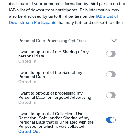
disclosure of your personal information by third parties on the
IAB’s list of downstream participants. This information may
also be disclosed by us to third parties on the
IAB’s List of
Downstream Participants
that may further disclose it to other
third parties.
Personal Data Processing Opt Outs
I want to opt-out of the Sharing of my
personal data.
Opted In
Home
·
Ανάποδη τάρτα με βερίκοκα
I want to opt-out of the Sale of my
Ετικέτα:
Ανάποδη τάρτα με βερίκοκα
Personal Data.
Opted In
in
@HOME
,
ΜΑΓΕΙΡΙΚΗ
,
I want to opt-out of processing my
Personal Data for Targeted Advertising.
Opted In
Ανάποδη τάρτα με βερίκοκα και λικέρ πορτοκάλι
I want to opt-out of Collection, Use,
Αυτό το γλυκό τρώγεται ιδανικά ζεστό, αλλά και την επόμενη μέρα
Retention, Sale, and/or Sharing of my
είναι ακόμη πιο νόστιμο – ειδικά αν …
Personal Data that Is Unrelated with the
Purposes for which it was collected.
Opted Out
9 Ιουλίου 2025