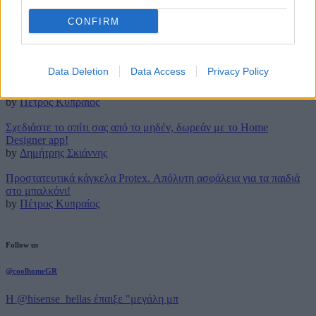
CONFIRM
Latest posts
Τρουφάκια της τεμπέλας: Η πιο απλή συνταγή!
by
Μάρθα Κατσαρού
Data Deletion
Data Access
Privacy Policy
Τέλος για πάντα στο (βαρετό) σιδέρωμα με την ρομποτική Effie!
by
Πέτρος Κυπραίος
Σχεδιάστε το σπίτι σας από το μηδέν, δωρεάν με το Home
Designer app!
by
Δημήτρης Σκιάννης
Προστατευτικά κάγκελα Protex. Απόλυτη ασφάλεια για τα παιδιά
στο μπαλκόνι!
by
Πέτρος Κυπραίος
Follow us
@coolhomeGR
Η @hisense_hellas έπαιξε "μεγάλη μπ