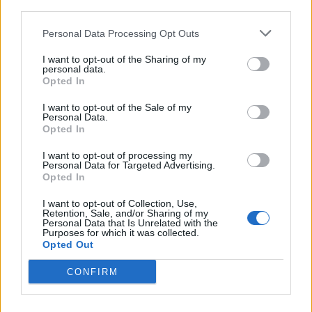
third parties.
Personal Data Processing Opt Outs
I want to opt-out of the Sharing of my
personal data.
Opted In
I want to opt-out of the Sale of my
Personal Data.
Opted In
Home
·
αντισηπτικά
I want to opt-out of processing my
Personal Data for Targeted Advertising.
Ετικέτα:
αντισηπτικά
Opted In
I want to opt-out of Collection, Use,
Retention, Sale, and/or Sharing of my
in
DIY & GUIDES
Personal Data that Is Unrelated with the
Purposes for which it was collected.
Η σημασία της μείωσης της καθημερινής χρήσης
Opted Out
αντισηπτικών
CONFIRM
Τα αντισηπτικά τα έχουμε από καιρό καλοσορίσει ως ένα κρίσιμο
εργαλείο για τη διατήρηση της υγιεινής και την …