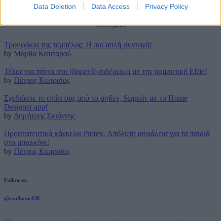
17 Μαΐου 2023
Data Deletion
Data Access
Privacy Policy
Latest posts
Τρουφάκια της τεμπέλας: Η πιο απλή συνταγή!
by
Μάρθα Κατσαρού
Τέλος για πάντα στο (βαρετό) σιδέρωμα με την ρομποτική Effie!
by
Πέτρος Κυπραίος
Σχεδιάστε το σπίτι σας από το μηδέν, δωρεάν με το Home
Designer app!
by
Δημήτρης Σκιάννης
Προστατευτικά κάγκελα Protex. Απόλυτη ασφάλεια για τα παιδιά
στο μπαλκόνι!
by
Πέτρος Κυπραίος
Follow us
@coolhomeGR