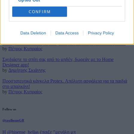
Opted Out
4 Μαΐου 2023
CONFIRM
Latest posts
Τρουφάκια της τεμπέλας: Η πιο απλή συνταγή!
by
Μάρθα Κατσαρού
Data Deletion
Data Access
Privacy Policy
Τέλος για πάντα στο (βαρετό) σιδέρωμα με την ρομποτική Effie!
by
Πέτρος Κυπραίος
Σχεδιάστε το σπίτι σας από το μηδέν, δωρεάν με το Home
Designer app!
by
Δημήτρης Σκιάννης
Προστατευτικά κάγκελα Protex. Απόλυτη ασφάλεια για τα παιδιά
στο μπαλκόνι!
by
Πέτρος Κυπραίος
Follow us
@coolhomeGR
Η @hisense_hellas έπαιξε "μεγάλη μπ