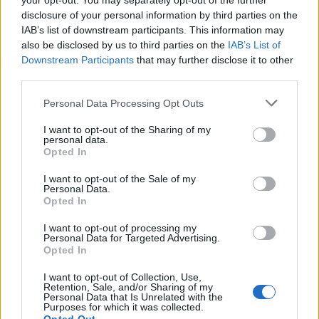
your opt-out. You may separately opt-out of the further
disclosure of your personal information by third parties on the
IAB’s list of downstream participants. This information may
also be disclosed by us to third parties on the
IAB’s List of
Downstream Participants
that may further disclose it to other
third parties.
Personal Data Processing Opt Outs
I want to opt-out of the Sharing of my
personal data.
Home
·
άντρες
Opted In
Ετικέτα:
άντρες
I want to opt-out of the Sale of my
Personal Data.
Opted In
in
DIY & GUIDES
I want to opt-out of processing my
Personal Data for Targeted Advertising.
Τα οφέλη για τους άντρες που μοιράζονται τις δουλειές του
Opted In
σπιτιού με τις συντρόφους τους
I want to opt-out of Collection, Use,
Retention, Sale, and/or Sharing of my
Σε πολλά νοικοκυριά, ο καταμερισμός της εργασίας όσον αφορά τις
Personal Data that Is Unrelated with the
δουλειές του σπιτιού παραδοσιακά έπεφτε στις γυναίκες να …
Purposes for which it was collected.