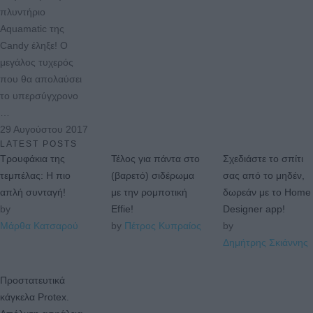
πλυντήριο
Aquamatic της
Candy έληξε! Ο
μεγάλος τυχερός
που θα απολαύσει
το υπερσύγχρονο
…
29 Αυγούστου 2017
LATEST POSTS
Τρουφάκια της
Τέλος για πάντα στο
Σχεδιάστε το σπίτι
τεμπέλας: Η πιο
(βαρετό) σιδέρωμα
σας από το μηδέν,
απλή συνταγή!
με την ρομποτική
δωρεάν με το Home
by 
Effie!
Designer app!
Μάρθα Κατσαρού
by 
Πέτρος Κυπραίος
by 
Δημήτρης Σκιάννης
Προστατευτικά
κάγκελα Protex.