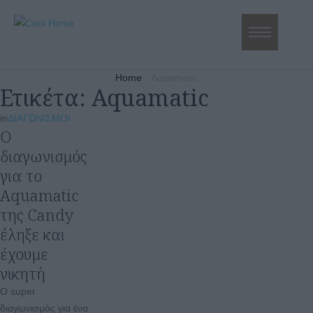
Home
·
Aquamatic
Ετικέτα:
Aquamatic
in
ΔΙΑΓΩΝΙΣΜΟΙ
Ο
διαγωνισμός
για το
Aquamatic
της Candy
έληξε και
έχουμε
νικητή
Ο super
διαγωνισμός για ένα