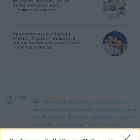
το μηδέν, δωρεάν με το
Home Designer app!
BY 
ΔΗΜΗΤΡΗΣ ΣΚΙΑΝΝΗΣ
Προστατευτικά κάγκελα
Protex. Απόλυτη ασφάλεια
για τα παιδιά στο μπαλκόνι!
BY 
ΠΕΤΡΟΣ ΚΥΠΡΑΙΟΣ
FOLLOW
US