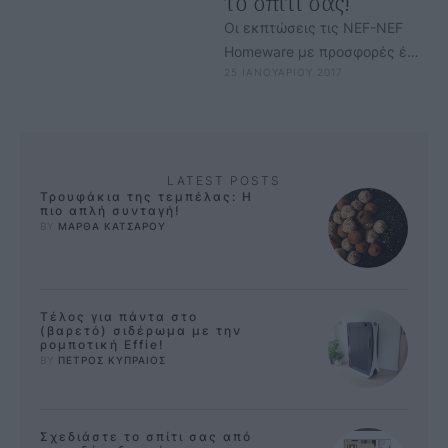
το σπίτι σας!
Οι εκπτώσεις τις NEF-NEF
Homeware με προσφορές έως
25 ΙΑΝΟΥΑΡΙΟΥ 2017
50%, ομορφαίνουν μαζί με το
σπίτι και κάθε στιγμή της …
LATEST POSTS
Τρουφάκια της τεμπέλας: Η
πιο απλή συνταγή!
BY 
ΜΑΡΘΑ ΚΑΤΣΑΡΟΥ
Τέλος για πάντα στο
(βαρετό) σιδέρωμα με την
ρομποτική Effie!
BY 
ΠΕΤΡΟΣ ΚΥΠΡΑΙΟΣ
Σχεδιάστε το σπίτι σας από