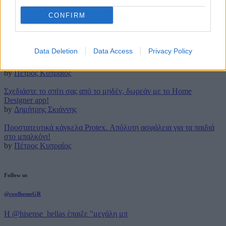
CONFIRM
Latest posts
Τρουφάκια της τεμπέλας: Η πιο απλή συνταγή!
by
Μάρθα Κατσαρού
Data Deletion
Data Access
Privacy Policy
Τέλος για πάντα στο (βαρετό) σιδέρωμα με την ρομποτική Effie!
by
Πέτρος Κυπραίος
Σχεδιάστε το σπίτι σας από το μηδέν, δωρεάν με το Home
Designer app!
by
Δημήτρης Σκιάννης
Προστατευτικά κάγκελα Protex. Απόλυτη ασφάλεια για τα παιδιά
στο μπαλκόνι!
by
Πέτρος Κυπραίος
Follow us
@coolhomeGR
Η @hisense_hellas έπαιξε "μεγάλη μπ