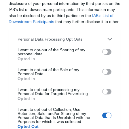
disclosure of your personal information by third parties on the
IAB’s list of downstream participants. This information may
also be disclosed by us to third parties on the
IAB’s List of
Downstream Participants
that may further disclose it to other
third parties.
Personal Data Processing Opt Outs
I want to opt-out of the Sharing of my
personal data.
Opted In
Home
·
CALABASAS
I want to opt-out of the Sale of my
Ετικέτα:
CALABASAS
Personal Data.
Opted In
in
DESIGN & INSPIRATION
I want to opt-out of processing my
Personal Data for Targeted Advertising.
Opted In
Μια ματιά στα πολυτελή σπίτια των Kardashian
I want to opt-out of Collection, Use,
Τις γνωρίζουν ακόμη και οι ...πέτρες. Πρόκειται για την οικογένεια
Retention, Sale, and/or Sharing of my
Kardashian, της οποίας η κάθε κίνηση γίνεται είδηση. …
Personal Data that Is Unrelated with the
Purposes for which it was collected.
Opted Out
16 Ιανουαρίου 2020