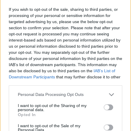
If you wish to opt-out of the sale, sharing to third parties, or
processing of your personal or sensitive information for
targeted advertising by us, please use the below opt-out
section to confirm your selection. Please note that after your
opt-out request is processed you may continue seeing
interest-based ads based on personal information utilized by
us or personal information disclosed to third parties prior to
your opt-out. You may separately opt-out of the further
disclosure of your personal information by third parties on the
Home
·
Candia
IAB’s list of downstream participants. This information may
also be disclosed by us to third parties on the
IAB’s List of
Ετικέτα:
Candia
Downstream Participants
that may further disclose it to other
third parties.
in
NEWS
Personal Data Processing Opt Outs
Το πρότυπο νέο κατάστημα της CANDIA στον Άλιμο φέρνει
I want to opt-out of the Sharing of my
την Μεσόγειο πιο κοντά από ποτέ!
personal data.
Opted In
o νέο πρότυπο κατάστημα της εταιρείας στρωμάτων CANDIA στη
Λεωφόρο Ποσειδώνος 46 στον Άλιμο, άνοιξε επίσημα τις πόρτες
I want to opt-out of the Sale of my
…
Personal Data.