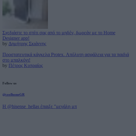
Σχεδιάστε το σπίτι σας από το μηδέν, δωρεάν με το Home
Designer app!
by
Δημήτρης Σκιάννης
Προστατευτικά κάγκελα Protex. Απόλυτη ασφάλεια για τα παιδιά
στο μπαλκόνι!
by
Πέτρος Κυπραίος
Follow us
@coolhomeGR
Η @hisense_hellas έπαιξε "μεγάλη μπ