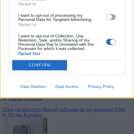
Opted In
30 Οκτωβρίου 2017
I want to opt-out of processing my
in
INDOOR DECO
,
ΥΠΝΟΔΩΜΑΤΙΟ
,
Personal Data for Targeted Advertising.
Opted In
Ένα ξύπνημα στη Μεσόγειο υπόσχεται η CANDIA με τη νέα
I want to opt-out of Collection, Use,
καμπάνια!
Retention, Sale, and/or Sharing of my
Personal Data that Is Unrelated with the
Με ανανεωμένο λογότυπο & νέα υπόσχεση, η εταιρεία στρωμάτων
Purposes for which it was collected.
Opted Out
CANDIA, λάνσαρε την Τρίτη 5 Σεπτεμβρίου νέα διαφημιστική
καμπάνια …
CONFIRM
13 Σεπτεμβρίου 2017
Latest posts
Data Deletion
Data Access
Privacy Policy
Τρουφάκια της τεμπέλας: Η πιο απλή συνταγή!
by
Μάρθα Κατσαρού
Τέλος για πάντα στο (βαρετό) σιδέρωμα με την ρομποτική Effie!
by
Πέτρος Κυπραίος