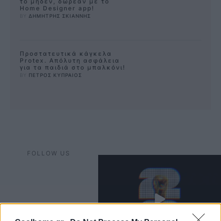
το μηδέν, δωρεάν με το
Home Designer app!
BY 
ΔΗΜΗΤΡΗΣ ΣΚΙΑΝΝΗΣ
Προστατευτικά κάγκελα
Protex. Απόλυτη ασφάλεια
για τα παιδιά στο μπαλκόνι!
BY 
ΠΕΤΡΟΣ ΚΥΠΡΑΙΟΣ
FOLLOW US