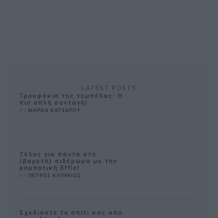
την ιδανική λύση, είναι η
μεταφορά …
LATEST POSTS
Τρουφάκια της τεμπέλας: Η
πιο απλή συνταγή!
BY 
ΜΑΡΘΑ ΚΑΤΣΑΡΟΥ
Τέλος για πάντα στο
(βαρετό) σιδέρωμα με την
ρομποτική Effie!
BY 
ΠΕΤΡΟΣ ΚΥΠΡΑΙΟΣ
Σχεδιάστε το σπίτι σας από