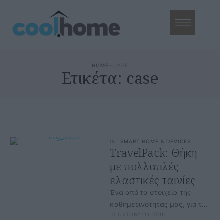
HOME
·
CASE
Ετικέτα:
case
IN
SMART HOME & DEVICES
ΤravelPack: Θήκη
με πολλαπλές
ελαστικές ταινίες
Ένα από τα στοιχεία της
καθημερινότητας μας, για το
10 ΟΚΤΩΒΡΙΟΥ 2016
οποίο αναζητούμε διαρκώς