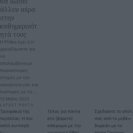
θα δώσει
άλλον αέρα
στην
καθημερινότ
ητά τους
Η Philips έχει ό,τι
χρειαζόμαστε για
να
απολαμβάνουμε
περισσότερες
στιγμές με την
οικογένεια μας και
λιγότερες με τις …
12 Μαΐου 2023
LATEST POSTS
Τρουφάκια της
Τέλος για πάντα
Σχεδιάστε το σπίτι
τεμπέλας: Η πιο
στο (βαρετό)
σας από το μηδέν,
απλή συνταγή!
σιδέρωμα με την
δωρεάν με το
by 
ρομποτική Effie!
Home Designer