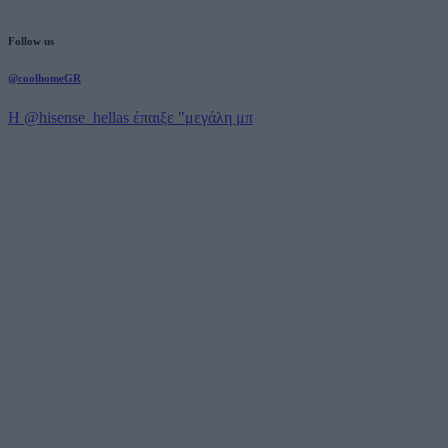
Follow us
@coolhomeGR
Η @hisense_hellas έπαιξε "μεγάλη μπ