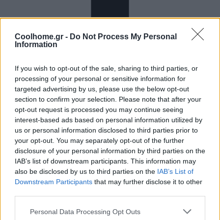
Coolhome.gr -
Do Not Process My Personal
Information
If you wish to opt-out of the sale, sharing to third parties, or
processing of your personal or sensitive information for
targeted advertising by us, please use the below opt-out
section to confirm your selection. Please note that after your
Home
·
Dolby Atmos
opt-out request is processed you may continue seeing
interest-based ads based on personal information utilized by
Ετικέτα:
Dolby Atmos
us or personal information disclosed to third parties prior to
your opt-out. You may separately opt-out of the further
disclosure of your personal information by third parties on the
in
INDOOR DECO
,
ΨΥΧΑΓΩΓΙΑ
,
IAB’s list of downstream participants. This information may
also be disclosed by us to third parties on the
IAB’s List of
Ασύγκριτη ποιότητα ήχου από το νέο Sound Bar της LG!
Downstream Participants
that may further disclose it to other
Το νέο Sound Bar SN8Y της LG Electronics (LG) με τεχνολογία
third parties.
Meridian Lossless Packing[1], DTS:X και Dolby Atmos …
Personal Data Processing Opt Outs
5 Νοεμβρίου 2020