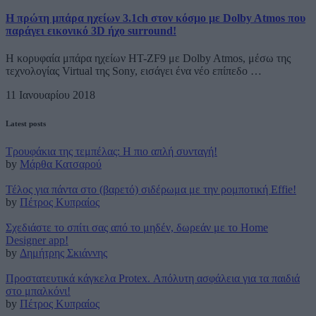
Η πρώτη μπάρα ηχείων 3.1ch στον κόσμο με Dolby Atmos που
παράγει εικονικό 3D ήχο surround!
Η κορυφαία μπάρα ηχείων HT-ZF9 με Dolby Atmos, μέσω της
τεχνολογίας Virtual της Sony, εισάγει ένα νέο επίπεδο …
11 Ιανουαρίου 2018
Latest posts
Τρουφάκια της τεμπέλας: Η πιο απλή συνταγή!
by
Μάρθα Κατσαρού
Τέλος για πάντα στο (βαρετό) σιδέρωμα με την ρομποτική Effie!
by
Πέτρος Κυπραίος
Σχεδιάστε το σπίτι σας από το μηδέν, δωρεάν με το Home
Designer app!
by
Δημήτρης Σκιάννης
Προστατευτικά κάγκελα Protex. Απόλυτη ασφάλεια για τα παιδιά
στο μπαλκόνι!
by
Πέτρος Κυπραίος