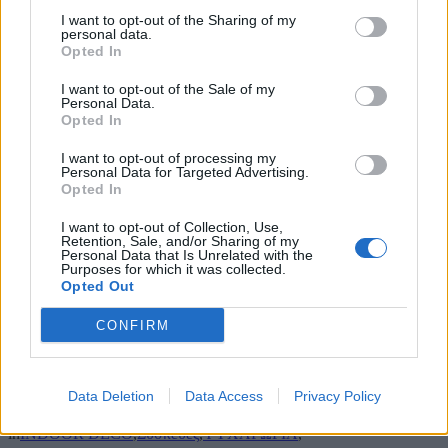
I want to opt-out of the Sharing of my
in
CONNECTED CAR
,
CONNECTING HOME
,
DREAM
personal data.
HOME
,
SMART HOME & DEVICES
,
Opted In
Το νέο soundbar της LG προσφέρει ήχο υψηλής ποιότητας –
I want to opt-out of the Sale of my
Personal Data.
Συνδυάζεται άψογα με τις OLED τηλεοράσεις GX GALLERY
Opted In
Ικανοποιώντας τόσο τις ανάγκες ήχου αλλά και εικόνας το GX
I want to opt-out of processing my
Soundbar διαθέτει εξαιρετικά εκλεπτυσμένο σχεδιασμό και
Personal Data for Targeted Advertising.
προηγμένες τεχνολογίες …
Opted In
9 Σεπτεμβρίου 2020
I want to opt-out of Collection, Use,
Retention, Sale, and/or Sharing of my
in
INDOOR DECO
,
Συσκευές
,
ΨΥΧΑΓΩΓΙΑ
,
Personal Data that Is Unrelated with the
Purposes for which it was collected.
Opted Out
Απλότητα και Τελειότητα από την σειρά LG Signature OLED
TV W8!
CONFIRM
Η LG Electronics (LG) παρουσιάζει στην Ελλάδα τα νέα μοντέλα
της σειράς LG Signature OLED TV W8 τα …
Data Deletion
Data Access
Privacy Policy
5 Ιουνίου 2018
in
INDOOR DECO
,
Συσκευές
,
ΨΥΧΑΓΩΓΙΑ
,