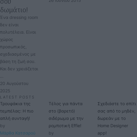
σου
26 Ιουνίου 2015
δωμάτιο!
Ένα dressing room
δεν είναι
πολυτέλεια. Είναι
χώρος
προσωπικός,
σχεδιασμένος με
βάση τη ζωή σου.
Και δεν χρειάζεται
…
20 Αυγούστου 
2025
LATEST POSTS
Τρουφάκια της
Τέλος για πάντα
Σχεδιάστε το σπίτι
τεμπέλας: Η πιο
στο (βαρετό)
σας από το μηδέν,
απλή συνταγή!
σιδέρωμα με την
δωρεάν με το
by 
ρομποτική Effie!
Home Designer
Μάρθα Κατσαρού
by 
app!