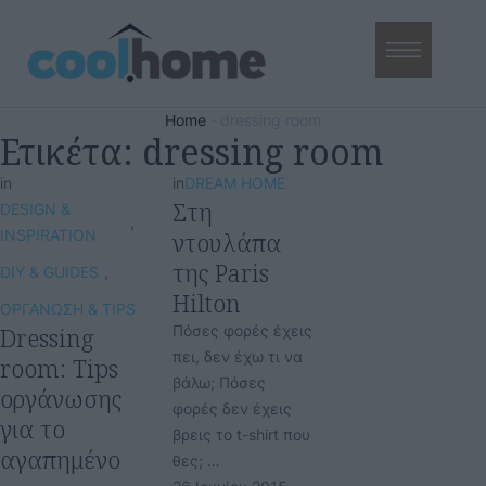
Home
·
dressing room
Ετικέτα:
dressing room
in
in
DREAM HOME
Στη
DESIGN & 
,
INSPIRATION
ντουλάπα
της Paris
DIY & GUIDES
,
Hilton
ΟΡΓΑΝΩΣΗ & TIPS
Dressing
Πόσες φορές έχεις
πει, δεν έχω τι να
room: Tips
βάλω; Πόσες
οργάνωσης
φορές δεν έχεις
για το
βρεις το t-shirt που
αγαπημένο
θες; …