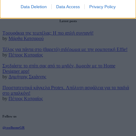
Data Deletion
Data Access
Privacy Policy
28 Νοεμβρίου 2025
Latest posts
Τρουφάκια της τεμπέλας: Η πιο απλή συνταγή!
by
Μάρθα Κατσαρού
Τέλος για πάντα στο (βαρετό) σιδέρωμα με την ρομποτική Effie!
by
Πέτρος Κυπραίος
Σχεδιάστε το σπίτι σας από το μηδέν, δωρεάν με το Home
Designer app!
by
Δημήτρης Σκιάννης
Προστατευτικά κάγκελα Protex. Απόλυτη ασφάλεια για τα παιδιά
στο μπαλκόνι!
by
Πέτρος Κυπραίος
Follow us
@coolhomeGR