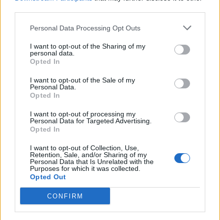
third parties.
Personal Data Processing Opt Outs
I want to opt-out of the Sharing of my
personal data.
Opted In
I want to opt-out of the Sale of my
Personal Data.
Opted In
Home
·
energy
I want to opt-out of processing my
Ετικέτα:
energy
Personal Data for Targeted Advertising.
Opted In
I want to opt-out of Collection, Use,
in
SMART HOME & DEVICES
Retention, Sale, and/or Sharing of my
Personal Data that Is Unrelated with the
Purposes for which it was collected.
Βοηθά πραγματικά το έξυπνο σπίτι στην εξοικονόμηση
Opted Out
ενέργειας;
CONFIRM
Καθώς η ενεργειακή κρίση και το υψηλό κόστος ηλεκτρικού
ρεύματος πιέζουν νοικοκυριά και επιχειρήσεις, η συζήτηση γύρω
από …