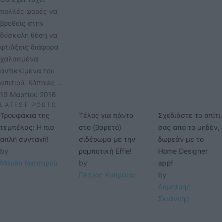
πολλές φορές να
βρεθείς στην
δύσκολη θέση να
φτιάξεις διάφορα
χαλασμένα
αντικείμενα του
σπιτιού. Κάποιες …
19 Μαρτίου 2016
LATEST POSTS
Τρουφάκια της
Τέλος για πάντα
Σχεδιάστε το σπίτι
τεμπέλας: Η πιο
στο (βαρετό)
σας από το μηδέν,
απλή συνταγή!
σιδέρωμα με την
δωρεάν με το
by 
ρομποτική Effie!
Home Designer
Μάρθα Κατσαρού
by 
app!
Πέτρος Κυπραίος
by 
Δημήτρης 
Σκιάννης