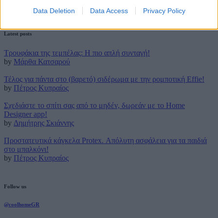
Data Deletion
Data Access
Privacy Policy
19 Μαρτίου 2021
Latest posts
Τρουφάκια της τεμπέλας: Η πιο απλή συνταγή!
by
Μάρθα Κατσαρού
Τέλος για πάντα στο (βαρετό) σιδέρωμα με την ρομποτική Effie!
by
Πέτρος Κυπραίος
Σχεδιάστε το σπίτι σας από το μηδέν, δωρεάν με το Home
Designer app!
by
Δημήτρης Σκιάννης
Προστατευτικά κάγκελα Protex. Απόλυτη ασφάλεια για τα παιδιά
στο μπαλκόνι!
by
Πέτρος Κυπραίος
Follow us
@coolhomeGR