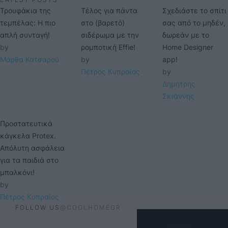
Τρουφάκια της
Τέλος για πάντα
Σχεδιάστε το σπίτι
τεμπέλας: Η πιο
στο (βαρετό)
σας από το μηδέν,
απλή συνταγή!
σιδέρωμα με την
δωρεάν με το
by 
ρομποτική Effie!
Home Designer
Μάρθα Κατσαρού
by 
app!
Πέτρος Κυπραίος
by 
Δημήτρης 
Σκιάννης
Προστατευτικά
κάγκελα Protex.
Απόλυτη ασφάλεια
για τα παιδιά στο
μπαλκόνι!
by 
Πέτρος Κυπραίος
FOLLOW US
@COOLHOMEGR