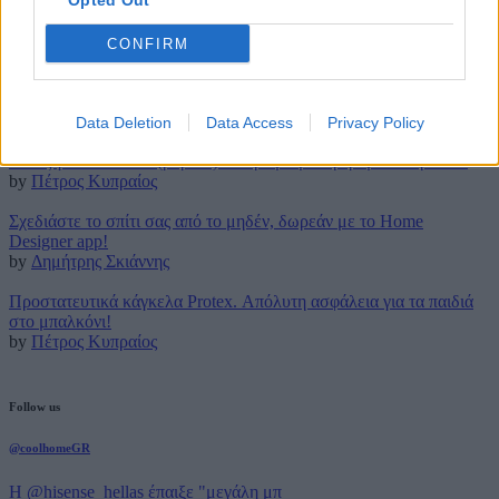
Opted Out
10 Οκτωβρίου 2017
CONFIRM
Latest posts
Τρουφάκια της τεμπέλας: Η πιο απλή συνταγή!
by
Μάρθα Κατσαρού
Data Deletion
Data Access
Privacy Policy
Τέλος για πάντα στο (βαρετό) σιδέρωμα με την ρομποτική Effie!
by
Πέτρος Κυπραίος
Σχεδιάστε το σπίτι σας από το μηδέν, δωρεάν με το Home
Designer app!
by
Δημήτρης Σκιάννης
Προστατευτικά κάγκελα Protex. Απόλυτη ασφάλεια για τα παιδιά
στο μπαλκόνι!
by
Πέτρος Κυπραίος
Follow us
@coolhomeGR
Η @hisense_hellas έπαιξε "μεγάλη μπ