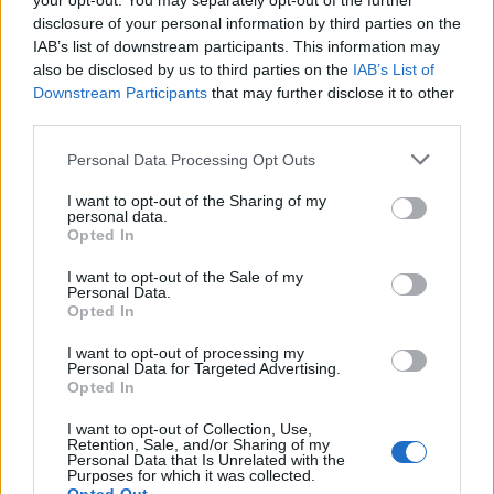
your opt-out. You may separately opt-out of the further
disclosure of your personal information by third parties on the
IAB’s list of downstream participants. This information may
also be disclosed by us to third parties on the
IAB’s List of
Downstream Participants
that may further disclose it to other
third parties.
Personal Data Processing Opt Outs
I want to opt-out of the Sharing of my
personal data.
Home
·
EVA II PRO
Opted In
Ετικέτα:
EVA II PRO
I want to opt-out of the Sale of my
Personal Data.
Opted In
in
Συσκευές
I want to opt-out of processing my
Personal Data for Targeted Advertising.
Νέες σειρές αφυγραντήρων Inventor EVA II PRO & EVA II
Opted In
PRO Wi-Fi!
I want to opt-out of Collection, Use,
Retention, Sale, and/or Sharing of my
H Inventor παρουσιάζει τη νέα γενιά αφυγραντήρων EVA II PRO
Personal Data that Is Unrelated with the
& EVA II PRO Wi-Fi εμπλουτίζοντας περαιτέρω το …
Purposes for which it was collected.