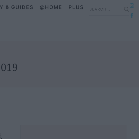
IY & GUIDES
@HOME
PLUS
2019
d