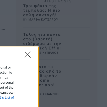
LATEST POSTS
Τρουφάκια της
τεμπέλας: Η πιο
απλή συνταγή!
BY 
ΜΑΡΘΑ ΚΑΤΣΑΡΟΥ
,
Τέλος για πάντα
στο (βαρετό)
σιδέρωμα με την
ρομποτική Effie!
BY 
ΠΕΤΡΟΣ ΚΥΠΡΑΙΟΣ
Σχεδιάστε το
sonal or
σπίτι σας από το
ection to
μηδέν, δωρεάν
ou may
με το Home
 personal
Designer app!
out of the
BY 
 downstream
ΔΗΜΗΤΡΗΣ ΣΚΙΑΝΝΗΣ
B’s List of