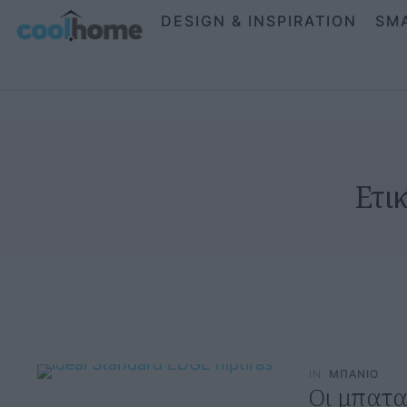
DESIGN & INSPIRATION
SM
Ετι
IN
ΜΠΑΝΙΟ
Οι μπατα