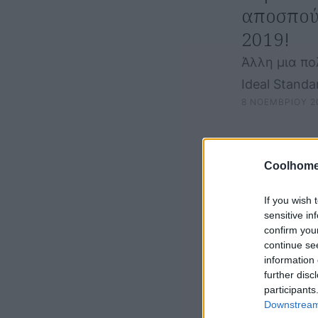
αποσπού
2019!
Άλλη μια πο
Ideal Stand
8 ΝΟΕΜΒΡΙΟΥ 2
…
Coolhome
If you wish 
sensitive in
confirm you
continue se
information 
further disc
participants
Downstream 