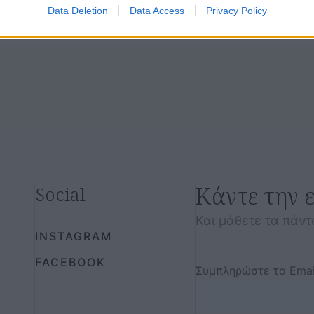
Data Deletion
Data Access
Privacy Policy
Κάντε την 
Social
Και μάθετε τα πάντ
INSTAGRAM
FACEBOOK
Συμπληρώστε το Emai