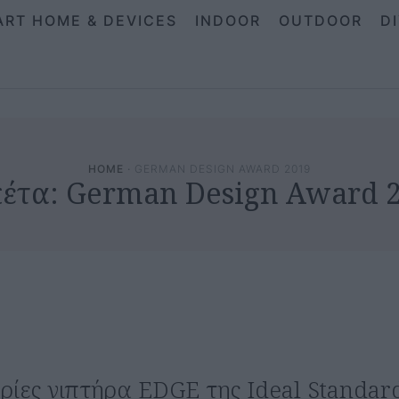
ART HOME & DEVICES
INDOOR
OUTDOOR
D
HOME
·
GERMAN DESIGN AWARD 2019
κέτα:
German Design Award 
ρίες νιπτήρα EDGE της Ideal Standar