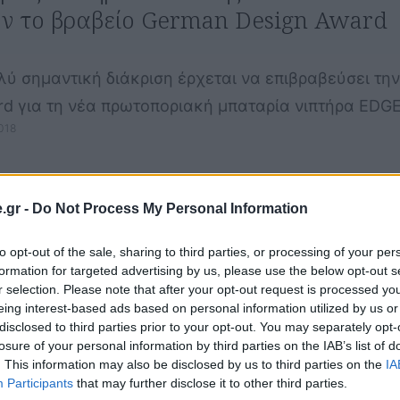
ν το βραβείο German Design Award
λύ σημαντική διάκριση έρχεται να επιβραβεύσει την
ard για τη νέα πρωτοποριακή μπαταρία νιπτήρα EDGE
018
.gr -
Do Not Process My Personal Information
to opt-out of the sale, sharing to third parties, or processing of your per
formation for targeted advertising by us, please use the below opt-out s
r selection. Please note that after your opt-out request is processed y
eing interest-based ads based on personal information utilized by us or
disclosed to third parties prior to your opt-out. You may separately opt-
losure of your personal information by third parties on the IAB’s list of
. This information may also be disclosed by us to third parties on the
IA
Participants
that may further disclose it to other third parties.