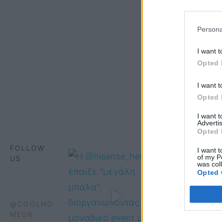
Persona
I want t
Opted 
I want t
Opted 
I want 
Advertis
Opted 
FOLLOW
I want t
of my P
US
was col
Opted 
@COOLHO
MEGR