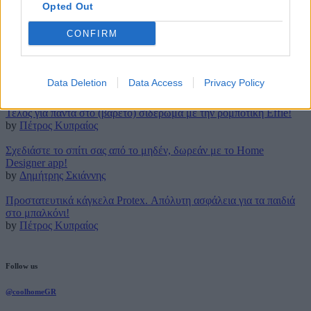
Opted Out
14 Δεκεμβρίου 2016
CONFIRM
Latest posts
Τρουφάκια της τεμπέλας: Η πιο απλή συνταγή!
Data Deletion
Data Access
Privacy Policy
by
Μάρθα Κατσαρού
Τέλος για πάντα στο (βαρετό) σιδέρωμα με την ρομποτική Effie!
by
Πέτρος Κυπραίος
Σχεδιάστε το σπίτι σας από το μηδέν, δωρεάν με το Home
Designer app!
by
Δημήτρης Σκιάννης
Προστατευτικά κάγκελα Protex. Απόλυτη ασφάλεια για τα παιδιά
στο μπαλκόνι!
by
Πέτρος Κυπραίος
Follow us
@coolhomeGR