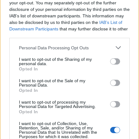
your opt-out. You may separately opt-out of the further
disclosure of your personal information by third parties on the
IAB’s list of downstream participants. This information may
also be disclosed by us to third parties on the
IAB’s List of
Downstream Participants
that may further disclose it to other
third parties.
Personal Data Processing Opt Outs
I want to opt-out of the Sharing of my
personal data.
Home
·
golden hall
Opted In
Ετικέτα:
golden hall
I want to opt-out of the Sale of my
Personal Data.
Opted In
in
CONNECTING HOME
,
SMART HOME &
DEVICES
,
ΜΑΓΕΙΡΙΚΗ
,
ΜΠΑΝΙΟ
,
Συσκευές
,
I want to opt-out of processing my
Personal Data for Targeted Advertising.
Opted In
H Siemens έστησε ένα μοναδικό, “έξυπνο” σπίτι στο Golden
Hall! [VIDEO]
I want to opt-out of Collection, Use,
Retention, Sale, and/or Sharing of my
Την προηγούμενη εβδομάδα, κάνοντας μια βόλτα στο ισόγειο του
Personal Data that Is Unrelated with the
Purposes for which it was collected.
Golden Hall στο Μαρούσι, βρεθήκαμε (όπως και πολύς κόσμος …