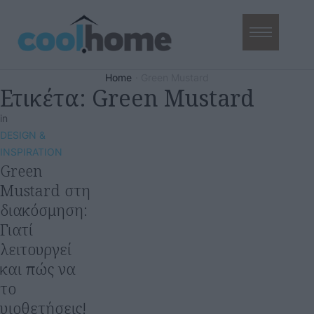
Home
·
Green Mustard
Ετικέτα:
Green Mustard
in
DESIGN & 
INSPIRATION
Green
Mustard στη
διακόσμηση:
Γιατί
λειτουργεί
και πώς να
το
υιοθετήσεις!