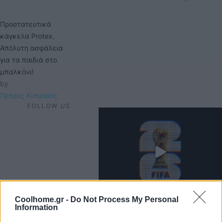
Προστατευτικά
κάγκελα Protex.
Απόλυτη ασφάλεια
για τα παιδιά στο
μπαλκόνι!
by 
Πέτρος Κυπραίος
FOLLOW US
Coolhome.gr -
Do Not Process My Personal
Information