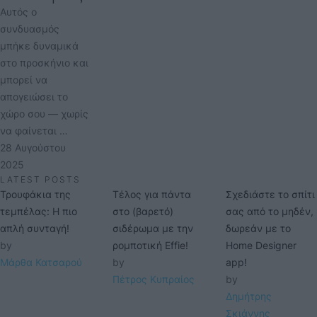
Αυτός ο
συνδυασμός
μπήκε δυναμικά
στο προσκήνιο και
μπορεί να
απογειώσει το
χώρο σου — χωρίς
να φαίνεται …
28 Αυγούστου 
2025
LATEST POSTS
Τρουφάκια της
Τέλος για πάντα
Σχεδιάστε το σπίτι
τεμπέλας: Η πιο
στο (βαρετό)
σας από το μηδέν,
απλή συνταγή!
σιδέρωμα με την
δωρεάν με το
by 
ρομποτική Effie!
Home Designer
Μάρθα Κατσαρού
by 
app!
Πέτρος Κυπραίος
by 
Δημήτρης 
Σκιάννης