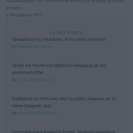
το ενδιαφέρον του τηλεοπτικού κοινού με στιγμές γεμάτες
ένταση …
3 Οκτωβρίου 2017
LATEST POSTS
Τρουφάκια της τεμπέλας: Η πιο απλή συνταγή!
by 
Μάρθα Κατσαρού
Τέλος για πάντα στο (βαρετό) σιδέρωμα με την
ρομποτική Effie!
by 
Πέτρος Κυπραίος
Σχεδιάστε το σπίτι σας από το μηδέν, δωρεάν με το
Home Designer app!
by 
Δημήτρης Σκιάννης
Προστατευτικά κάγκελα Protex. Απόλυτη ασφάλεια