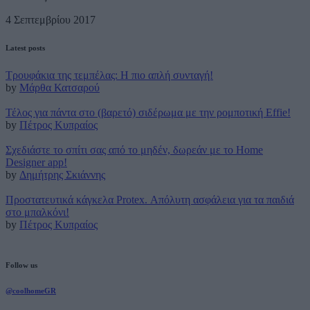
4 Σεπτεμβρίου 2017
Latest posts
Τρουφάκια της τεμπέλας: Η πιο απλή συνταγή!
by
Μάρθα Κατσαρού
Τέλος για πάντα στο (βαρετό) σιδέρωμα με την ρομποτική Effie!
by
Πέτρος Κυπραίος
Σχεδιάστε το σπίτι σας από το μηδέν, δωρεάν με το Home
Designer app!
by
Δημήτρης Σκιάννης
Προστατευτικά κάγκελα Protex. Απόλυτη ασφάλεια για τα παιδιά
στο μπαλκόνι!
by
Πέτρος Κυπραίος
Follow us
@coolhomeGR