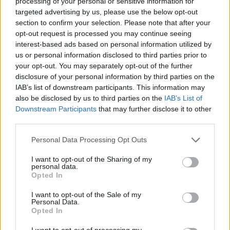
processing of your personal or sensitive information for
targeted advertising by us, please use the below opt-out
section to confirm your selection. Please note that after your
opt-out request is processed you may continue seeing
interest-based ads based on personal information utilized by
us or personal information disclosed to third parties prior to
your opt-out. You may separately opt-out of the further
disclosure of your personal information by third parties on the
IAB’s list of downstream participants. This information may
also be disclosed by us to third parties on the
IAB’s List of
Downstream Participants
that may further disclose it to other
third parties.
Personal Data Processing Opt Outs
I want to opt-out of the Sharing of my
personal data.
DESIGN & INSPIRATION
Opted In
SMART HOME & DEVICES
AUDIO/VISUAL
I want to opt-out of the Sale of my
ΛΕΥΚΕΣ ΣΥΣΚΕΥΕΣ
Personal Data.
ΜΙΚΡΟΣΥΣΚΕΥΕΣ
Opted In
ΘΕΡΜΟΣΤΑΤΕΣ & ΚΛΙΜΑΤΙΣΜΟΣ
ΚΑΘΑΡΙΟΤΗΤΑ
I want to opt-out of processing my