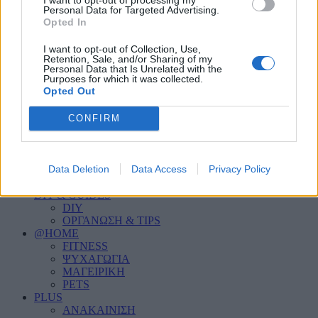
PERSONAL CARE
Personal Data for Targeted Advertising.
HOME SECURITY
Opted In
ΦΩΤΙΣΜΟΣ
INDOOR
I want to opt-out of Collection, Use,
ΣΑΛΟΝΙ
Retention, Sale, and/or Sharing of my
ΚΟΥΖΙΝΑ
Personal Data that Is Unrelated with the
Purposes for which it was collected.
ΜΠΑΝΙΟ
Opted Out
ΥΠΝΟΔΩΜΑΤΙΟ
ΠΑΙΔΙΚΟ ΔΩΜΑΤΙΟ
HOME OFFICE
CONFIRM
OUTDOOR
ΚΗΠΟΣ
ΒΕΡΑΝΤΑ
Data Deletion
Data Access
Privacy Policy
ΠΙΣΙΝΑ
ΓΚΑΡΑΖ
DIY & GUIDES
DIY
ΟΡΓΑΝΩΣΗ & TIPS
@HOME
FITNESS
ΨΥΧΑΓΩΓΙΑ
ΜΑΓΕΙΡΙΚΗ
PETS
PLUS
ΑΝΑΚΑΙΝΙΣΗ