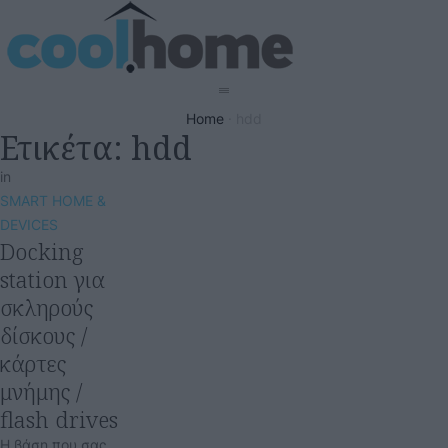
Home
·
hdd
Ετικέτα:
hdd
in
SMART HOME & 
DEVICES
Docking
station για
σκληρούς
δίσκους /
κάρτες
μνήμης /
flash drives
Η βάση που σας