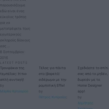
παρουσιάζουμε
εδώ είναι ένας
εύκολος τρόπος
για να
μετατρέψετε τους
εσωτερικούς
σκληρούς δίσκους
σας …
8 Σεπτεμβρίου 
2016
LATEST POSTS
Τρουφάκια της
Τέλος για πάντα
Σχεδιάστε το σπίτι
τεμπέλας: Η πιο
στο (βαρετό)
σας από το μηδέν,
απλή συνταγή!
σιδέρωμα με την
δωρεάν με το
by 
ρομποτική Effie!
Home Designer
Μάρθα Κατσαρού
by 
app!
Πέτρος Κυπραίος
by 
Δημήτρης 
Σκιάννης