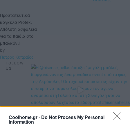
Προστατευτικά
κάγκελα Protex.
Απόλυτη ασφάλεια
για τα παιδιά στο
μπαλκόνι!
by 
Πέτρος Κυπραίος
FOLLOW
US
Coolhome.gr -
Do Not Process My Personal
Information