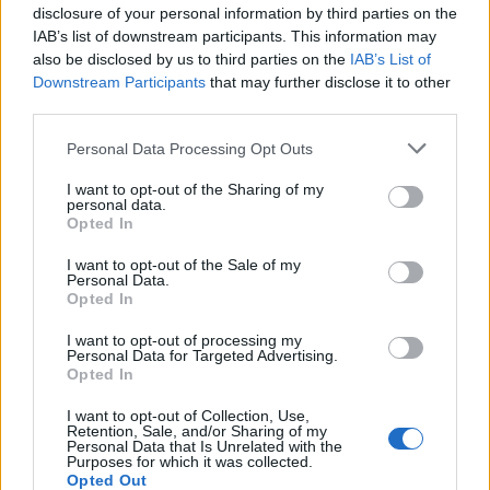
disclosure of your personal information by third parties on the
IAB’s list of downstream participants. This information may
also be disclosed by us to third parties on the
IAB’s List of
Downstream Participants
that may further disclose it to other
third parties.
Personal Data Processing Opt Outs
I want to opt-out of the Sharing of my
personal data.
Opted In
Home
·
Οικολογικό
I want to opt-out of the Sale of my
Ετικέτα:
Οικολογικό
Personal Data.
Opted In
in
NEWS
I want to opt-out of processing my
Personal Data for Targeted Advertising.
Opted In
Ηλιακά συναρμολογούμενα σπίτια χτίζονται σε πέντε ώρες
I want to opt-out of Collection, Use,
Φανταστείτε το σπίτι των ονείρων σας να μπορούσε να χτιστεί
Retention, Sale, and/or Sharing of my
μέσα σε λίγες μόλις ώρες. Φανταστείτε τώρα, το …
Personal Data that Is Unrelated with the
Purposes for which it was collected.
Opted Out
22 Ιουνίου 2016