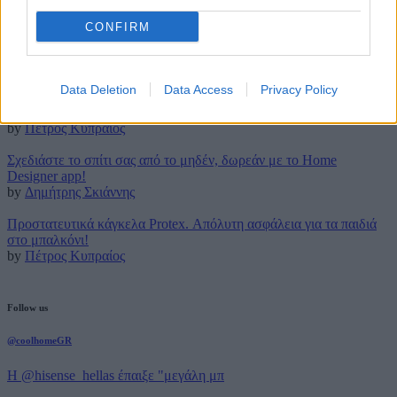
CONFIRM
Latest posts
Τρουφάκια της τεμπέλας: Η πιο απλή συνταγή!
by
Μάρθα Κατσαρού
Data Deletion
Data Access
Privacy Policy
Τέλος για πάντα στο (βαρετό) σιδέρωμα με την ρομποτική Effie!
by
Πέτρος Κυπραίος
Σχεδιάστε το σπίτι σας από το μηδέν, δωρεάν με το Home
Designer app!
by
Δημήτρης Σκιάννης
Προστατευτικά κάγκελα Protex. Απόλυτη ασφάλεια για τα παιδιά
στο μπαλκόνι!
by
Πέτρος Κυπραίος
Follow us
@coolhomeGR
Η @hisense_hellas έπαιξε "μεγάλη μπ