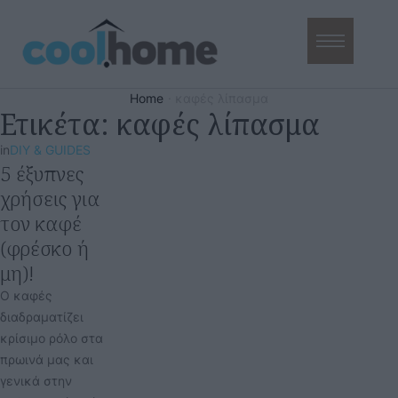
Home
·
καφές λίπασμα
Ετικέτα:
καφές λίπασμα
in
DIY & GUIDES
5 έξυπνες
χρήσεις για
τον καφέ
(φρέσκο ή
μη)!
Ο καφές
διαδραματίζει
κρίσιμο ρόλο στα
πρωινά μας και
γενικά στην