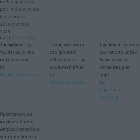
καθημερινότητά
μας. Αλλά σίγουρα
δεν είναι ο …
22 Ιανουαρίου 
2016
LATEST POSTS
Τρουφάκια της
Τέλος για πάντα
Σχεδιάστε το σπίτι
τεμπέλας: Η πιο
στο (βαρετό)
σας από το μηδέν,
απλή συνταγή!
σιδέρωμα με την
δωρεάν με το
by 
ρομποτική Effie!
Home Designer
Μάρθα Κατσαρού
by 
app!
Πέτρος Κυπραίος
by 
Δημήτρης 
Σκιάννης
Προστατευτικά
κάγκελα Protex.
Απόλυτη ασφάλεια
για τα παιδιά στο