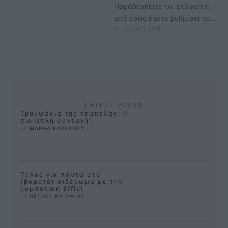
Παραδεχθείτε το, ελάχιστοι
από εσάς έχετε ρυθμίσει τον
14 ΙΟΥΛΙΟΥ 2016
υπολογιστή σας να μπαίνει σε
"standby" mode όταν τον
αφήνετε …
LATEST POSTS
Τρουφάκια της τεμπέλας: Η
πιο απλή συνταγή!
BY 
ΜΑΡΘΑ ΚΑΤΣΑΡΟΥ
Τέλος για πάντα στο
(βαρετό) σιδέρωμα με την
ρομποτική Effie!
BY 
ΠΕΤΡΟΣ ΚΥΠΡΑΙΟΣ