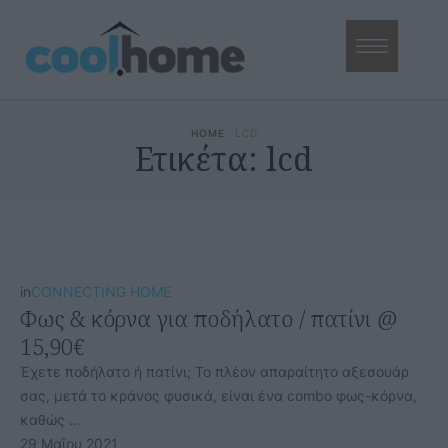
HOME
·
LCD
Ετικέτα:
lcd
in
CONNECTING HOME
Φως & κόρνα για ποδήλατο / πατίνι @
15,90€
Έχετε ποδήλατο ή πατίνι; Το πλέον απαραίτητο αξεσουάρ
σας, μετά το κράνος φυσικά, είναι ένα combo φως-κόρνα,
καθώς …
29 Μαΐου 2021