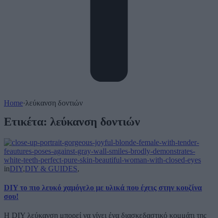
Home
·
λεύκανση δοντιών
Ετικέτα:
λεύκανση δοντιών
in
DIY
,
DIY & GUIDES
,
DIY το πιο λευκό χαμόγελο με υλικά που έχεις στην κουζίνα
σου!
Η DIY λεύκανση μπορεί να γίνει ένα διασκεδαστικό κομμάτι της