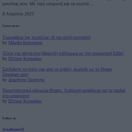
ρουτίνας σου. Με λίγη υπομονή και τα σωστά …
8 Απριλίου 2025
Latest posts
Τρουφάκια της τεμπέλας: Η πιο απλή συνταγή!
by
Μάρθα Κατσαρού
Τέλος για πάντα στο (βαρετό) σιδέρωμα με την ρομποτική Effie!
by
Πέτρος Κυπραίος
Σχεδιάστε το σπίτι σας από το μηδέν, δωρεάν με το Home
Designer app!
by
Δημήτρης Σκιάννης
Προστατευτικά κάγκελα Protex. Απόλυτη ασφάλεια για τα παιδιά
στο μπαλκόνι!
by
Πέτρος Κυπραίος
Follow us
@coolhomeGR