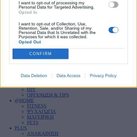
PERSONAL CARE
I want to opt-out of processing my
HOME SECURITY
Personal Data for Targeted Advertising.
Opted In
ΦΩΤΙΣΜΟΣ
INDOOR
ΣΑΛΟΝΙ
I want to opt-out of Collection, Use,
Retention, Sale, and/or Sharing of my
ΚΟΥΖΙΝΑ
Personal Data that Is Unrelated with the
ΜΠΑΝΙΟ
Purposes for which it was collected.
ΥΠΝΟΔΩΜΑΤΙΟ
Opted Out
ΠΑΙΔΙΚΟ ΔΩΜΑΤΙΟ
HOME OFFICE
CONFIRM
OUTDOOR
ΚΗΠΟΣ
ΒΕΡΑΝΤΑ
ΠΙΣΙΝΑ
Data Deletion
Data Access
Privacy Policy
ΓΚΑΡΑΖ
DIY & GUIDES
DIY
ΟΡΓΑΝΩΣΗ & TIPS
@HOME
FITNESS
ΨΥΧΑΓΩΓΙΑ
ΜΑΓΕΙΡΙΚΗ
PETS
PLUS
ΑΝΑΚΑΙΝΙΣΗ