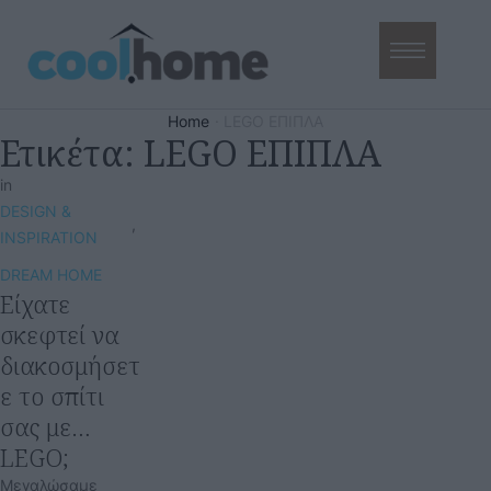
Home
·
LEGO ΕΠΙΠΛΑ
Ετικέτα:
LEGO ΕΠΙΠΛΑ
in
DESIGN & 
,
INSPIRATION
DREAM HOME
Είχατε
σκεφτεί να
διακοσμήσετ
ε το σπίτι
σας με…
LEGO;
Μεγαλώσαμε