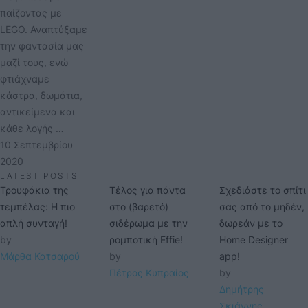
παίζοντας με
LEGO. Αναπτύξαμε
την φαντασία μας
μαζί τους, ενώ
φτιάχναμε
κάστρα, δωμάτια,
αντικείμενα και
κάθε λογής …
10 Σεπτεμβρίου 
2020
LATEST POSTS
Τρουφάκια της
Τέλος για πάντα
Σχεδιάστε το σπίτι
τεμπέλας: Η πιο
στο (βαρετό)
σας από το μηδέν,
απλή συνταγή!
σιδέρωμα με την
δωρεάν με το
by 
ρομποτική Effie!
Home Designer
Μάρθα Κατσαρού
by 
app!
Πέτρος Κυπραίος
by 
Δημήτρης 
Σκιάννης