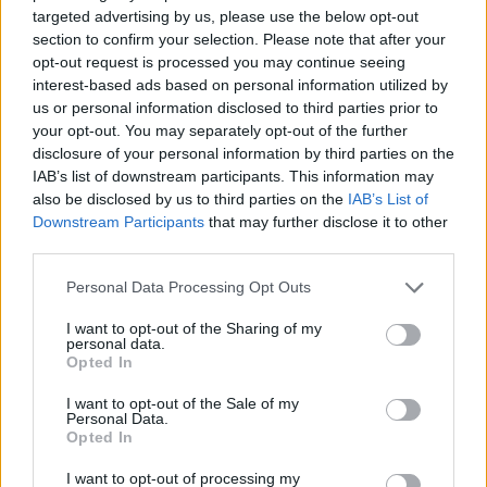
targeted advertising by us, please use the below opt-out
section to confirm your selection. Please note that after your
opt-out request is processed you may continue seeing
interest-based ads based on personal information utilized by
us or personal information disclosed to third parties prior to
your opt-out. You may separately opt-out of the further
disclosure of your personal information by third parties on the
IAB’s list of downstream participants. This information may
also be disclosed by us to third parties on the
IAB’s List of
Downstream Participants
that may further disclose it to other
Home
·
LG DUALCOOL
third parties.
Ετικέτα:
LG DUALCOOL
Personal Data Processing Opt Outs
I want to opt-out of the Sharing of my
in
SMART HOME & DEVICES
,
ΘΕΡΜΟΣΤΑΤΕΣ &
personal data.
ΚΛΙΜΑΤΙΣΜΟΣ
,
Opted In
Ανοιξιάτικη ανανέωση στο σπίτι με το LG DUALCOOL AI air
I want to opt-out of the Sale of my
Personal Data.
Opted In
Καθώς η θερμοκρασία ανεβαίνει και η ανοιξιάτικη διάθεση φέρνει
αλλαγές στο σπίτι, ένα πράγμα είναι σίγουρο: η άνεση …
I want to opt-out of processing my