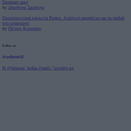
Designer app!
by
Δημήτρης Σκιάννης
Προστατευτικά κάγκελα Protex. Απόλυτη ασφάλεια για τα παιδιά
στο μπαλκόνι!
by
Πέτρος Κυπραίος
Follow us
@coolhomeGR
Η @hisense_hellas έπαιξε "μεγάλη μπ