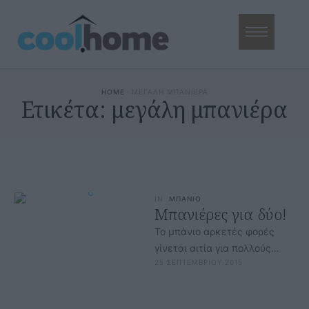
HOME
·
ΜΕΓΑΛΗ ΜΠΑΝΙΕΡΑ
Ετικέτα:
μεγάλη μπανιέρα
IN
ΜΠΑΝΙΟ
Μπανιέρες για δύο!
Το μπάνιο αρκετές φορές
γίνεται αιτία για πολλούς
25 ΣΕΠΤΕΜΒΡΙΟΥ 2015
τσακωμούς καθώς οι ώρες
που περνάς μέσα είναι
ατελείωτες. Από …