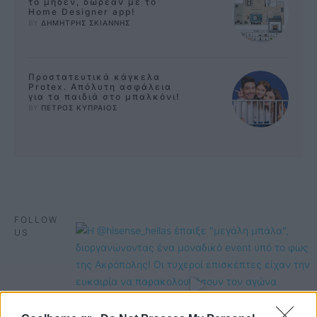
το μηδέν, δωρεάν με το
Home Designer app!
BY 
ΔΗΜΗΤΡΗΣ ΣΚΙΑΝΝΗΣ
Προστατευτικά κάγκελα
Protex. Απόλυτη ασφάλεια
για τα παιδιά στο μπαλκόνι!
BY 
ΠΕΤΡΟΣ ΚΥΠΡΑΙΟΣ
FOLLOW
US