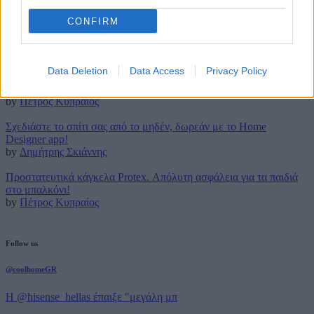
CONFIRM
Latest posts
Τρουφάκια της τεμπέλας: Η πιο απλή συνταγή!
by
Μάρθα Κατσαρού
Data Deletion
Data Access
Privacy Policy
Τέλος για πάντα στο (βαρετό) σιδέρωμα με την ρομποτική Effie!
by
Πέτρος Κυπραίος
Σχεδιάστε το σπίτι σας από το μηδέν, δωρεάν με το Home
Designer app!
by
Δημήτρης Σκιάννης
Προστατευτικά κάγκελα Protex. Απόλυτη ασφάλεια για τα παιδιά
στο μπαλκόνι!
by
Πέτρος Κυπραίος
Follow us
@coolhomeGR
Η @hisense_hellas έπαιξε "μεγάλη μπ