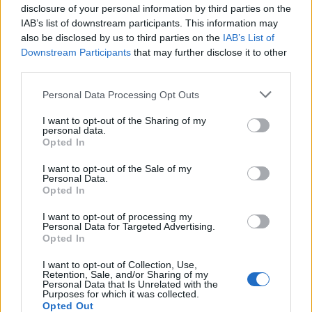
disclosure of your personal information by third parties on the
IAB’s list of downstream participants. This information may
also be disclosed by us to third parties on the
IAB’s List of
Downstream Participants
that may further disclose it to other
third parties.
Personal Data Processing Opt Outs
I want to opt-out of the Sharing of my
personal data.
Opted In
Home
·
μέγεθος
I want to opt-out of the Sale of my
Ετικέτα:
μέγεθος
Personal Data.
Opted In
in
ΣΑΛΟΝΙ
I want to opt-out of processing my
Personal Data for Targeted Advertising.
Opted In
Τι μέγεθος χαλί να πάρω για το σαλόνι μου;
I want to opt-out of Collection, Use,
Είναι μία από τις πολλές ερωτήσεις που κάνουν οι άνθρωποι κάθε
Retention, Sale, and/or Sharing of my
φορά που μετακομίζουν σε ένα νέο σπίτι, …
Personal Data that Is Unrelated with the
Purposes for which it was collected.
Opted Out
28 Μαρτίου 2023