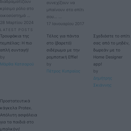
διαδραματίζουν
συνεχίζουν να
κρίσιμο ρόλο στο
μπαίνουν στο σπίτι
οικοσύστημά …
σου… …
28 Μαρτίου 2024
17 Ιανουαρίου 2017
LATEST POSTS
Τρουφάκια της
Τέλος για πάντα
Σχεδιάστε το σπίτι
τεμπέλας: Η πιο
στο (βαρετό)
σας από το μηδέν,
απλή συνταγή!
σιδέρωμα με την
δωρεάν με το
by 
ρομποτική Effie!
Home Designer
Μάρθα Κατσαρού
by 
app!
Πέτρος Κυπραίος
by 
Δημήτρης 
Σκιάννης
Προστατευτικά
κάγκελα Protex.
Απόλυτη ασφάλεια
για τα παιδιά στο
μπαλκόνι!