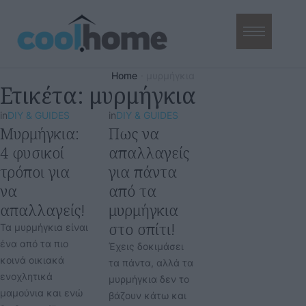
Home
·
μυρμήγκια
Ετικέτα:
μυρμήγκια
in
DIY & GUIDES
in
DIY & GUIDES
Μυρμήγκια:
Πως να
4 φυσικοί
απαλλαγείς
τρόποι για
για πάντα
να
από τα
απαλλαγείς!
μυρμήγκια
στο σπίτι!
Τα μυρμήγκια είναι
ένα από τα πιο
Έχεις δοκιμάσει
κοινά οικιακά
τα πάντα, αλλά τα
ενοχλητικά
μυρμήγκια δεν το
μαμούνια και ενώ
βάζουν κάτω και