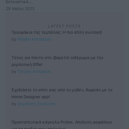
δελεαστικά …
29 Μαΐου 2023
LATEST POSTS
Τρουφάκια της τεμπέλας: Η πιο απλή συνταγή!
by 
Μάρθα Κατσαρού
Τέλος για πάντα στο (βαρετό) σιδέρωμα με την
ρομποτική Effie!
by 
Πέτρος Κυπραίος
Σχεδιάστε το σπίτι σας από το μηδέν, δωρεάν με το
Home Designer app!
by 
Δημήτρης Σκιάννης
Προστατευτικά κάγκελα Protex. Απόλυτη ασφάλεια
για τα παιδιά στο μπαλκόνι!