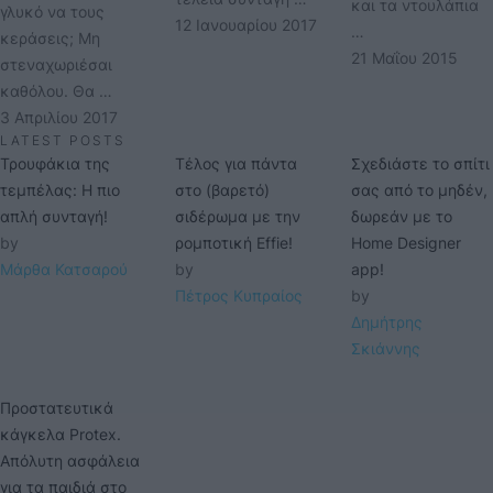
και τα ντουλάπια
γλυκό να τους
12 Ιανουαρίου 2017
…
κεράσεις; Μη
21 Μαΐου 2015
στεναχωριέσαι
καθόλου. Θα …
3 Απριλίου 2017
LATEST POSTS
Τρουφάκια της
Τέλος για πάντα
Σχεδιάστε το σπίτι
τεμπέλας: Η πιο
στο (βαρετό)
σας από το μηδέν,
απλή συνταγή!
σιδέρωμα με την
δωρεάν με το
by 
ρομποτική Effie!
Home Designer
Μάρθα Κατσαρού
by 
app!
Πέτρος Κυπραίος
by 
Δημήτρης 
Σκιάννης
Προστατευτικά
κάγκελα Protex.
Απόλυτη ασφάλεια
για τα παιδιά στο