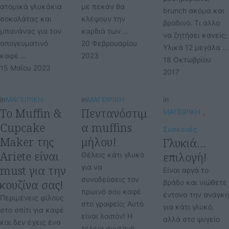
ατομικά γλυκάκια
με πεκάν θα
brunch ακόμα και
σοκολάτας και
κλέψουν την
βραδινό. Τι άλλο
μπανάνας για τον
καρδιά των …
να ζητήσει κανείς;
απογευματινό
20 Φεβρουαρίου 
Υλικά 12 μεγάλα …
καφέ …
2023
18 Οκτωβρίου 
15 Μαΐου 2023
2017
in
ΜΑΓΕΙΡΙΚΗ
in
ΜΑΓΕΙΡΙΚΗ
in
Το Muffin &
Πεντανόστιμ
ΜΑΓΕΙΡΙΚΗ
,
Cupcake
α muffins
Συσκευές
Maker της
μήλου!
Γλυκιά…
Ariete είναι
επιλογή!
Θέλεις κάτι γλυκό
must για την
για να
Είναι αργά το
συνοδεύσεις τον
κουζίνα σας!
βράδυ και νιώθετε
πρωινό σου καφέ
έντονα την ανάγκη
Περιμένεις φίλους
στο γραφείο; Αυτό
για κάτι γλυκό,
στο σπίτι για καφέ
είναι λοιπόν! Η
αλλά στο ψυγείο
και δεν έχεις ένα
τέλεια συνταγή …