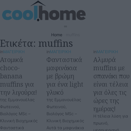
Home
·
muffins
Ετικέτα:
muffins
in
ΜΑΓΕΙΡΙΚΗ
in
ΜΑΓΕΙΡΙΚΗ
in
ΜΑΓΕΙΡΙΚΗ
Ατομικά
Φανταστικά
Αλμυρά
choco-
μαφινάκια
muffins με
banana
με βρώμη
σπανάκι που
muffins για
για ένα light
είναι τέλεια
την λιγούρα!
γλυκό
για όλες τις
ώρες της
της Εμμανουέλας
της Εμμανουέλας
Φωτεινού,
Φωτεινού,
ημέρας!
Βιολόγος MSc –
Βιολόγος MSc –
Η τέλεια λύση για
Κλινική Βιοχημικός
Κλινική Βιοχημικός
πρωινό,
Φανταστικά
Αυτά τα μαφινάκια
μεσημεριανό,