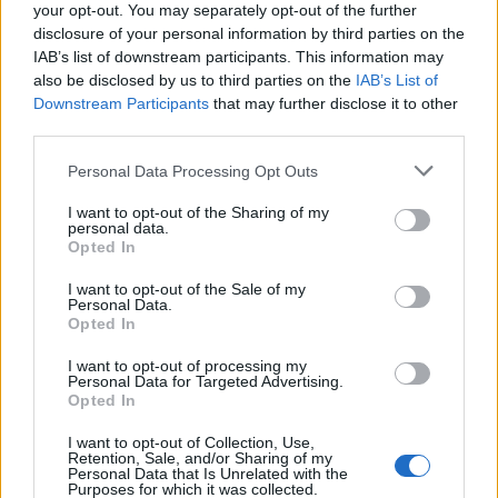
your opt-out. You may separately opt-out of the further
disclosure of your personal information by third parties on the
IAB’s list of downstream participants. This information may
also be disclosed by us to third parties on the
IAB’s List of
Downstream Participants
that may further disclose it to other
third parties.
Personal Data Processing Opt Outs
I want to opt-out of the Sharing of my
personal data.
Home
·
μυρωδιές
Opted In
Ετικέτα:
μυρωδιές
I want to opt-out of the Sale of my
Personal Data.
Opted In
in
DIY & GUIDES
I want to opt-out of processing my
Personal Data for Targeted Advertising.
Opted In
Για μυρωδάτο σπίτι όλη μέρα
I want to opt-out of Collection, Use,
Οι άσχημες μυρωδιές μπορεί να είναι ένα απογοητευτικό
Retention, Sale, and/or Sharing of my
πρόβλημα σε κάθε νοικοκυριό, αλλά ευτυχώς, υπάρχουν αρκετοί
Personal Data that Is Unrelated with the
Purposes for which it was collected.
αποτελεσματικοί τρόποι …