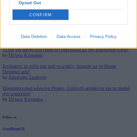
Opted Out
9 Μαΐου 2023
CONFIRM
Latest posts
Τρουφάκια της τεμπέλας: Η πιο απλή συνταγή!
Data Deletion
Data Access
Privacy Policy
by
Μάρθα Κατσαρού
Τέλος για πάντα στο (βαρετό) σιδέρωμα με την ρομποτική Effie!
by
Πέτρος Κυπραίος
Σχεδιάστε το σπίτι σας από το μηδέν, δωρεάν με το Home
Designer app!
by
Δημήτρης Σκιάννης
Προστατευτικά κάγκελα Protex. Απόλυτη ασφάλεια για τα παιδιά
στο μπαλκόνι!
by
Πέτρος Κυπραίος
Follow us
@coolhomeGR