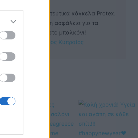
Προστατευτικά κάγκελα Protex.
Απόλυτη ασφάλεια για τα
παιδιά στο μπαλκόνι!
by 
Πέτρος Κυπραίος