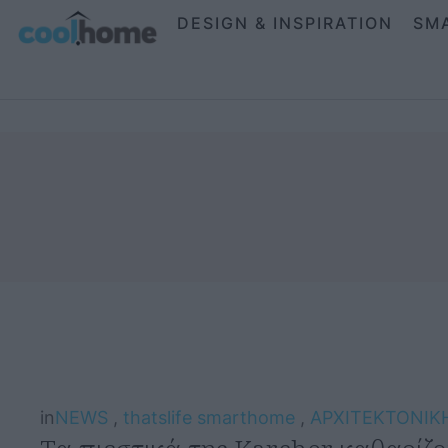
DESIGN & INSPIRATION
SM
in
NEWS
,
thatslife smarthome
,
ΑΡΧΙΤΕΚΤΟΝΙΚ