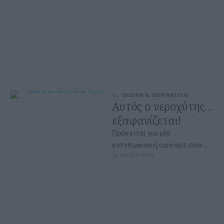
σου. Και εντάξει… και …
IN
DESIGN & INSPIRATION
Αυτός ο νεροχύτης…
εξαφανίζεται!
Πρόκειται για μία
εντυπωσιακή concept idea
18 ΜΑΪΟΥ 2018
που βλέπουν για πρώτη φορά
όσοι επισκέπτονται αυτές τις
μέρες την έκθεση Eurocucina.
Το …