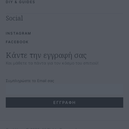
ABOUT US
ΤΑΥΤΟΤΗΤΑ
ΕΠΙΚΟΙΝΩΝΙΑ
ΟΡΟΙ ΧΡΗΣΗΣ
COOKIES POLICY
ΠΡΟΣΤΑΣΙΑ ΠΡΟΣΩΠΙΚΩΝ ΔΕΔΟΜΕΝΩΝ
Κατηγορίες
DESIGN & INSPIRATION
SMART HOME & DEVICES
INDOOR DECO
OUTDOOR SPACES
ΑΝΑΚΑΙΝΙΣΗ
DIY & GUIDES