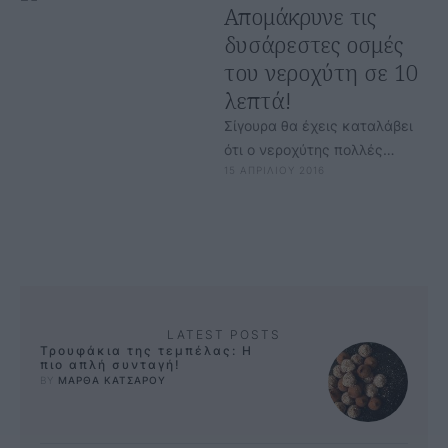
Απομάκρυνε τις
δυσάρεστες οσμές
του νεροχύτη σε 10
λεπτά!
Σίγουρα θα έχεις καταλάβει
ότι ο νεροχύτης πολλές
15 ΑΠΡΙΛΙΟΥ 2016
φορές βγάζει κάποιες
δυσάρεστες οσμές που σε
ενοχλούν πραγματικά. Ακόμα
…
LATEST POSTS
Τρουφάκια της τεμπέλας: Η
πιο απλή συνταγή!
BY 
ΜΑΡΘΑ ΚΑΤΣΑΡΟΥ