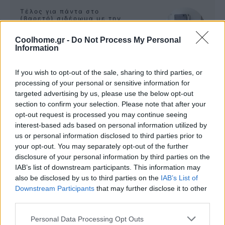
Τέλος για πάντα στο
(βαρετό) σιδέρωμα με την
ρομποτική Effie!
BY 
ΠΕΤΡΟΣ ΚΥΠΡΑΙΟΣ
Coolhome.gr -
Do Not Process My Personal
Information
Σχεδιάστε το σπίτι σας από
If you wish to opt-out of the sale, sharing to third parties, or
το μηδέν, δωρεάν με το
processing of your personal or sensitive information for
Home Designer app!
targeted advertising by us, please use the below opt-out
BY 
ΔΗΜΗΤΡΗΣ ΣΚΙΑΝΝΗΣ
section to confirm your selection. Please note that after your
opt-out request is processed you may continue seeing
interest-based ads based on personal information utilized by
Προστατευτικά κάγκελα
us or personal information disclosed to third parties prior to
Protex. Απόλυτη ασφάλεια
your opt-out. You may separately opt-out of the further
για τα παιδιά στο μπαλκόνι!
BY 
ΠΕΤΡΟΣ ΚΥΠΡΑΙΟΣ
disclosure of your personal information by third parties on the
IAB’s list of downstream participants. This information may
also be disclosed by us to third parties on the
IAB’s List of
Downstream Participants
that may further disclose it to other
third parties.
Personal Data Processing Opt Outs