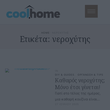
HOME
·
ΝΕΡΟΧΥΤΗΣ
Ετικέτα:
νεροχύτης
IN
DIY & GUIDES
,
ΟΡΓΑΝΩΣΗ & TIPS
Καθαρός νεροχύτης;
Μόνο έτσι γίνεται!
Γιατί στο τέλος της ημέρας,
μια καθαρή κουζίνα είναι
27 ΙΟΥΛΙΟΥ 2025
σημάδι ότι σέβεσαι τον εαυτό