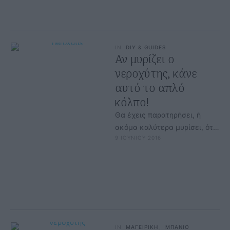
IN
DIY & GUIDES
Αν μυρίζει ο
νεροχύτης, κάνε
αυτό το απλό
κόλπο!
Θα έχεις παρατηρήσει, ή
ακόμα καλύτερα μυρίσει, ότι
9 ΙΟΥΝΙΟΥ 2016
ο νεροχύτης μυρίζει άσχημα.
Αν έχεις πολύ καιρό να τον …
IN
ΜΑΓΕΙΡΙΚΗ
,
ΜΠΑΝΙΟ