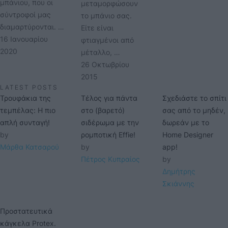
μπάνιου, που οι
μεταμορφώσουν
σύντροφοί μας
το μπάνιο σας.
διαμαρτύρονται. …
Είτε είναι
16 Ιανουαρίου 
φτιαγμένοι από
2020
μέταλλο, …
26 Οκτωβρίου 
2015
LATEST POSTS
Τρουφάκια της
Τέλος για πάντα
Σχεδιάστε το σπίτι
τεμπέλας: Η πιο
στο (βαρετό)
σας από το μηδέν,
απλή συνταγή!
σιδέρωμα με την
δωρεάν με το
by 
ρομποτική Effie!
Home Designer
Μάρθα Κατσαρού
by 
app!
Πέτρος Κυπραίος
by 
Δημήτρης 
Σκιάννης
Προστατευτικά
κάγκελα Protex.