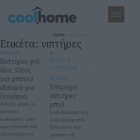
Home
·
νιπτήρες
Ετικέτα:
νιπτήρες
in
ΜΠΑΝΙΟ
in
Νιπτήρες για
DESIGN & 
,
δύο: Ιδέες
INSPIRATION
για μπάνια
ΜΠΑΝΙΟ
Υπέροχοι
ιδανικά για
νιπτήρες
ζευγάρια
μπολ
Πολλές φορές οι
γυναίκες
Είναι διαφορετικοί,
καθόμαστε τόση
είναι ξεχωριστοί.
ώρα μπροστά από
Είναι αυτοί που
τον νιπτήρα του
μπορούν να