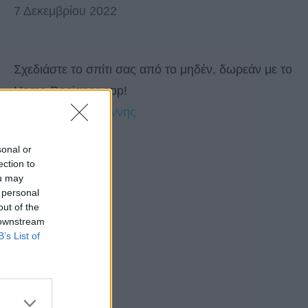
7 Δεκεμβρίου 2022
Σχεδιάστε το σπίτι σας από το μηδέν, δωρεάν με το
Home Designer app!
by 
Δημήτρης Σκιάννης
sonal or
ection to
ou may
 personal
out of the
 downstream
B’s List of