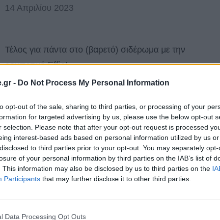
14 Απριλίου 2023
Τέλος για πάντα στο (βαρετό) σιδέρωμα με την
ρομποτική Effie!
by 
Πέτρος Κυπραίος
.gr -
Do Not Process My Personal Information
to opt-out of the sale, sharing to third parties, or processing of your per
formation for targeted advertising by us, please use the below opt-out s
r selection. Please note that after your opt-out request is processed y
eing interest-based ads based on personal information utilized by us or
disclosed to third parties prior to your opt-out. You may separately opt-
losure of your personal information by third parties on the IAB’s list of
. This information may also be disclosed by us to third parties on the
IA
Participants
that may further disclose it to other third parties.
l Data Processing Opt Outs