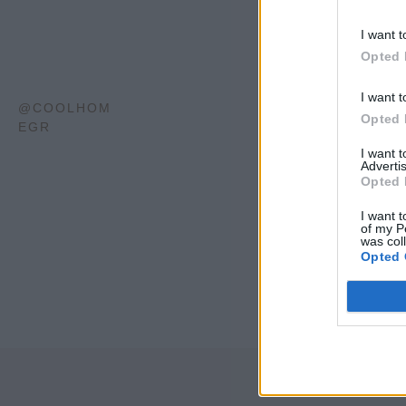
I want t
Opted 
I want t
@COOLHOM
Opted 
EGR
I want 
Advertis
Opted 
I want t
of my P
was col
Opted 