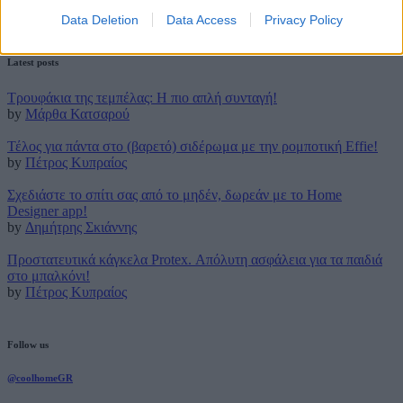
Data Deletion
Data Access
Privacy Policy
29 Μαρτίου 2019
Latest posts
Τρουφάκια της τεμπέλας: Η πιο απλή συνταγή!
by
Μάρθα Κατσαρού
Τέλος για πάντα στο (βαρετό) σιδέρωμα με την ρομποτική Effie!
by
Πέτρος Κυπραίος
Σχεδιάστε το σπίτι σας από το μηδέν, δωρεάν με το Home
Designer app!
by
Δημήτρης Σκιάννης
Προστατευτικά κάγκελα Protex. Απόλυτη ασφάλεια για τα παιδιά
στο μπαλκόνι!
by
Πέτρος Κυπραίος
Follow us
@coolhomeGR