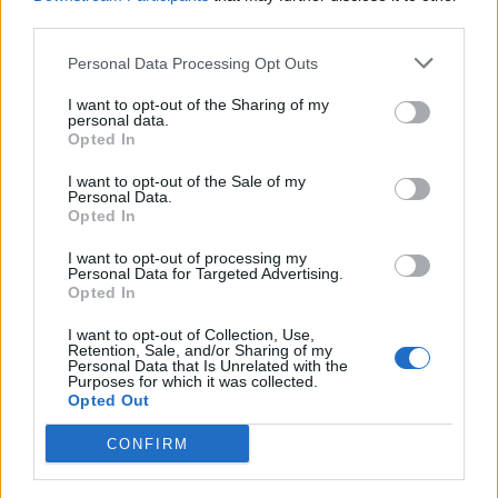
third parties.
Personal Data Processing Opt Outs
I want to opt-out of the Sharing of my
personal data.
Opted In
I want to opt-out of the Sale of my
Personal Data.
Opted In
Home
·
Οι Απίθανοι 2
I want to opt-out of processing my
Ετικέτα:
Οι Απίθανοι 2
Personal Data for Targeted Advertising.
Opted In
I want to opt-out of Collection, Use,
in
INDOOR DECO
,
ΨΥΧΑΓΩΓΙΑ
,
Retention, Sale, and/or Sharing of my
Personal Data that Is Unrelated with the
Purposes for which it was collected.
Το παγκόσμιο blockbuster Jurassic World: Το βασίλειο έπεσε,
Opted Out
έρχεται σε Α΄προβολή στην COSMOTE TV!
CONFIRM
Πρεμιέρες επιτυχημένων παραγωγών από τα κορυφαία
κινηματογραφικά στούντιο που ανήκουν στο top5 του παγκόσμιου
Box Office για το …